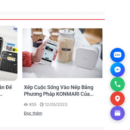
Zalo
ãn Để
Xếp Cuộc Sống Vào Nếp Bằng
Ứng dụng
Phương Pháp KONMARI Của
nhãn cho
Chạm
Người Nhật
855
12/05/2023
1175
Đọc thêm
Đọc thêm