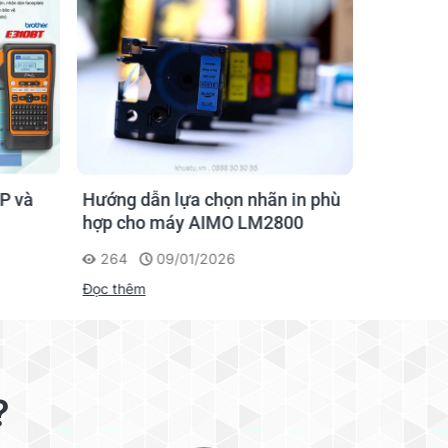
P và
Hướng dẫn lựa chọn nhãn in phù
Hướng D
hợp cho máy AIMO LM2800
Nhãn AI
264
09/01/2026
201
Đọc thêm
Đọc thêm
?