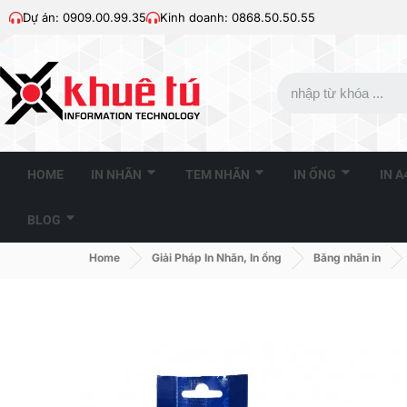
Dự án: 0909.00.99.35
Kinh doanh: 0868.50.50.55
HOME
IN NHÃN
TEM NHÃN
IN ỐNG
IN 
BLOG
Home
Giải Pháp In Nhãn, In ống
Băng nhãn in