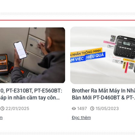
0, PT-E310BT, PT-E560BT:
Brother Ra Mắt Máy In Nh
háp in nhãn cầm tay công
Bàn Mới PT-D460BT & PT-
 của Brother
D610BT - Giải Pháp Một 
22/01/2025
1497
15/05/2023
Cho Dân Văn Phòng
êm
Đọc thêm