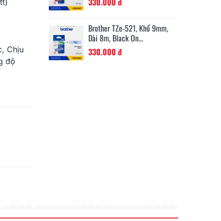
330.000 đ
2
tt)
11202, 62mm X
Brother TZe-521, Khổ 9mm,
Br
 Nhãn, Nhãn...
Dài 8m, Black On...
Dà
, Chịu
330.000 đ
3
g độ