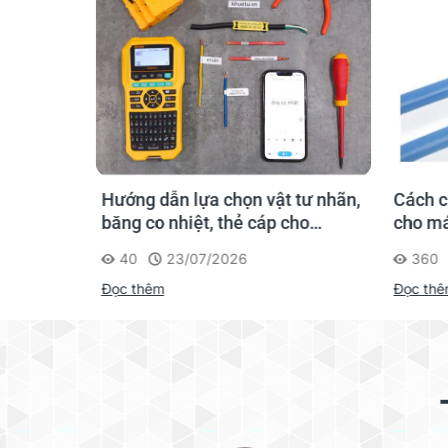
hãn
Hướng dẫn lựa chọn vật tư nhãn,
Cách c
gười mới
băng co nhiệt, thẻ cáp cho
cho má
Supvan G15M Pro
40
23/07/2026
360
Đọc thêm
Đọc th