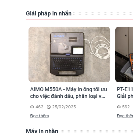
Giải pháp in nhãn
o kỹ sư
AIMO M550A - Máy in ống tối ưu
PT-E11
chọn sao
cho việc đánh dấu, phân loại và
Giải p
nhận diện cáp điện, cáp mạng
nghiệp
462
25/02/2025
562
Đọc thêm
Đọc th
Máy in nhãn