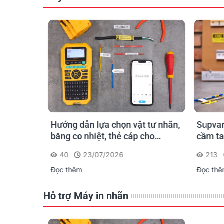
n ống
Hướng dẫn lựa chọn vật tư nhãn,
Supvan
 công: in
băng co nhiệt, thẻ cáp cho
cầm ta
trường
Supvan G15M Pro
dấu một
40
23/07/2026
213
công t
Đọc thêm
Đọc th
Hỗ trợ Máy in nhãn