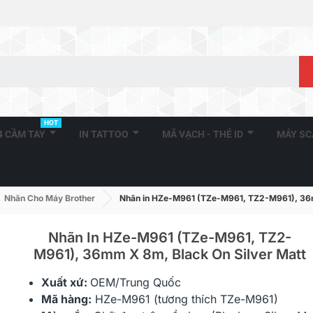
HOT
A4 CẦM TAY
IN TATTOO
MÃ VẠCH - THẺ ID
MÁY S
Nhãn Cho Máy Brother
Nhãn in HZe-M961 (TZe-M961, TZ2-M961), 36mm
Nhãn In HZe-M961 (TZe-M961, TZ2-
M961), 36mm X 8m, Black On Silver Matt
Brother TZe-221, Khổ 9mm,
Brother DK-
Xuất xứ:
OEM/Trung Quốc
Dài 8m, Black On...
90mm X 400 
Mã hàng:
HZe
-M961 (tương thích TZe-M961)