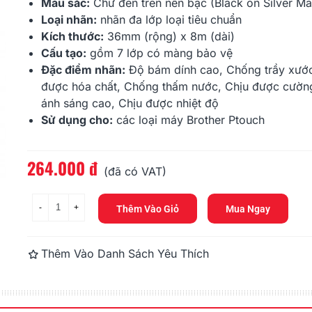
286.000 đ
270.000 đ
Màu sắc:
Chữ đen trên nền bạc (Black on Silver Ma
Loại nhãn:
nhãn đa lớp
loại tiêu chuẩn
Kích thước:
36mm (rộng) x 8m (dài)
Brother TZe-121, Khổ 9mm,
Brother DK-
Dài 8m, Black On...
100mm X 300
Cấu tạo:
gồm 7 lớp có màng bảo vệ
Đặc điểm nhãn:
Độ bám dính cao, Chống trầy xước
330.000 đ
484.000 đ
được hóa chất, Chống thấm nước, Chịu được cườn
ánh sáng cao, Chịu được nhiệt độ
Sử dụng cho:
các loại máy Brother
Ptouch
264.000 đ
Đọc thêm
(đã có VAT)
-
+
Thêm Vào Giỏ
Mua Ngay
Thêm Vào Danh Sách Yêu Thích