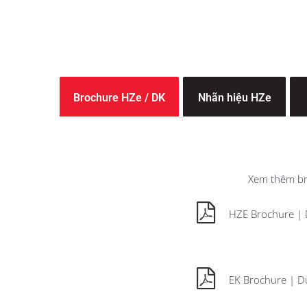
Brochure HZe / DK
Nhãn hiệu HZe
Xem thêm br
HZE Brochure | 
EK Brochure | D