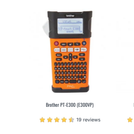
Brother PT-E300 (E300VP)
19 reviews
eviews