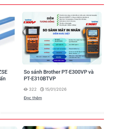
ZSE
So sánh Brother PT-E300VP và
Máy in n
uẩn
PT-E310BTVP
E310BTVP
chuyên g
322
15/01/2026
227
Đọc thêm
Đọc thêm