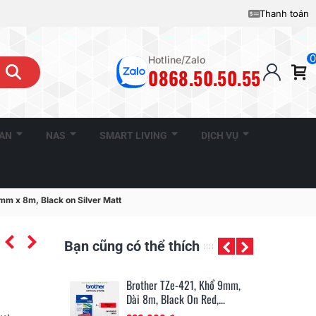
Thanh toán
0
Hotline/Zalo
0868.50.50.55
CAN
NAS
SMART LIVING
DỊCH VỤ
 x 8m, Black on Silver Matt
Bạn cũng có thể thích
11201, 29mm X
Brother TZe-421, Khổ 9mm,
Br
Nhãn, Nhãn...
Dài 8m, Black On Red,...
Dà