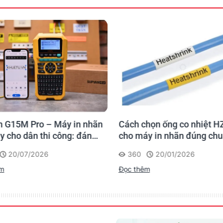
 G15M Pro – Máy in nhãn
Cách chọn ống co nhiệt H
y cho dân thi công: đánh
cho máy in nhãn đúng ch
 lần, tra cứu trọn đời
20/07/2026
360
20/01/2026
rình
êm
Đọc thêm