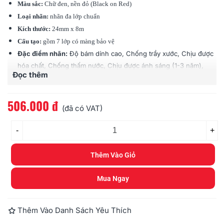
Màu sắc:
Chữ đen, nền đỏ (Black on Red)
Loại nhãn:
nhãn đa lớp chuẩn
Kích thước:
24mm x 8m
Cấu tạo:
gồm 7 lớp có màng bảo vệ
Đặc điểm nhãn:
Độ bám dính cao, Chống trầy xước, Chịu được
hóa chất, Chống thấm nước, Chịu được ánh sáng (1-3 năm),
Đọc thêm
Chịu được nhiệt độ (-80 độ - 200 độ C)
Tương thích:
các loại máy Brother Ptouch (PT)
506.000 đ
(đã có VAT)
-
+
Thêm Vào Giỏ
Mua Ngay
Thêm Vào Danh Sách Yêu Thích