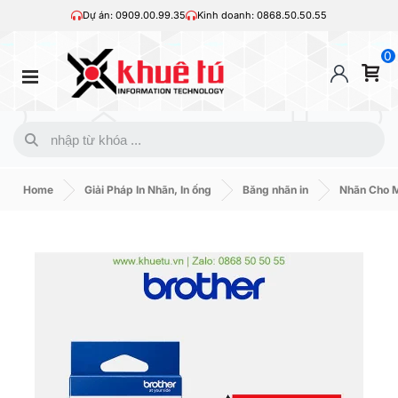
Dự án: 0909.00.99.35
Kinh doanh: 0868.50.50.55
0
Home
Giải Pháp In Nhãn, In ống
Băng nhãn in
Nhãn Cho M