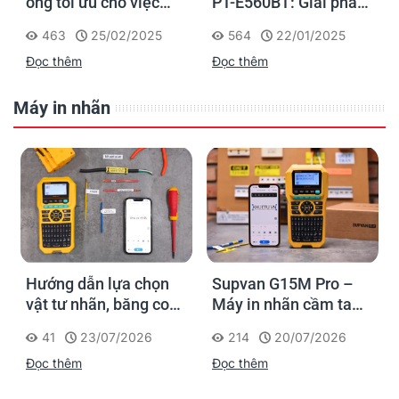
ống tối ưu cho việc
PT-E560BT: Giải pháp
đánh dấu, phân loại và
in nhãn cầm tay công
463
25/02/2025
564
22/01/2025
nhận diện cáp điện,
nghiệp của Brother
Đọc thêm
Đọc thêm
cáp mạng
Máy in nhãn
Hướng dẫn lựa chọn
Supvan G15M Pro –
vật tư nhãn, băng co
Máy in nhãn cầm tay
nhiệt, thẻ cáp cho
cho dân thi công: đánh
41
23/07/2026
214
20/07/2026
Supvan G15M Pro
dấu một lần, tra cứu
Đọc thêm
Đọc thêm
trọn đời công trình