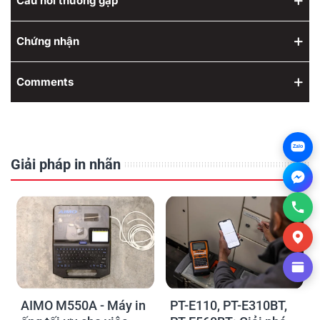
Câu hỏi thường gặp
Chứng nhận
Comments
Zalo
Giải pháp in nhãn
AIMO M550A - Máy in
PT-E110, PT-E310BT,