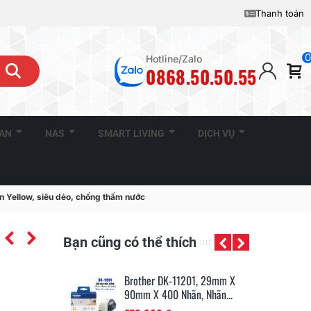
Thanh toán
0
Hotline/Zalo
0868.50.50.55
CAN
NAS
SMART LIVING
DỊCH VỤ
 Yellow, siêu dẻo, chống thấm nước
Bạn cũng có thể thích
11201, 29mm X
Brother TZe-421, Khổ 9mm,
Br
Nhãn, Nhãn...
Dài 8m, Black On Red,...
Dà