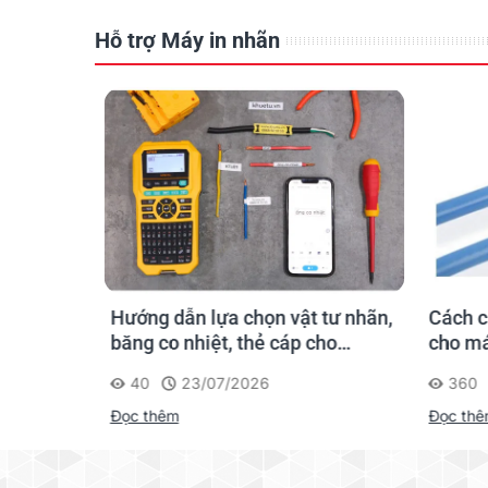
Hỗ trợ Máy in nhãn
hãn
Hướng dẫn lựa chọn vật tư nhãn,
Cách c
gười mới
băng co nhiệt, thẻ cáp cho
cho má
Supvan G15M Pro
40
23/07/2026
360
Đọc thêm
Đọc th