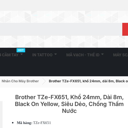
HOT
A4 CẦM TAY
IN TATTOO
MÃ VẠCH - THẺ ID
MÁY S
Nhãn Cho Máy Brother
Brother TZe-FX651, khổ 24mm, dài 8m, Black on
Brother TZe-FX651, Khổ 24mm, Dài 8m,
Black On Yellow, Siêu Dẻo, Chống Thấm
Nước
Brother TZe-221, Khổ 9mm,
Brother DK-
Dài 8m, Black On...
90mm X 400 
Mã hàng:
TZe-FX651