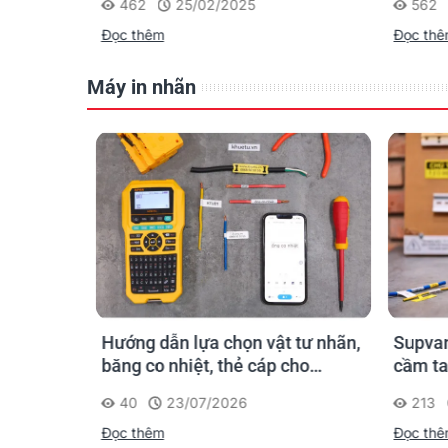
462
25/02/2025
562
Đọc thêm
Đọc th
Máy in nhãn
n ống
Hướng dẫn lựa chọn vật tư nhãn,
Supvan
 công: in
băng co nhiệt, thẻ cáp cho
cầm ta
trường
Supvan G15M Pro
dấu một
40
23/07/2026
213
công t
Đọc thêm
Đọc th