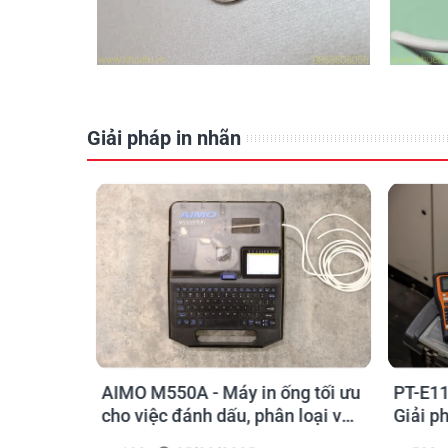
Giải pháp in nhãn
o kỹ sư
AIMO M550A - Máy in ống tối ưu
PT-E11
chọn sao
cho việc đánh dấu, phân loại và
Giải p
nhận diện cáp điện, cáp mạng
nghiệp