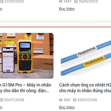
22/01/2025
1497
15/05/2023
Cho Dân Văn Phòng
êm
Đọc thêm
 G15M Pro – Máy in nhãn
Cách chọn ống co nhiệt H
y cho dân thi công: đánh
cho máy in nhãn đúng ch
 lần, tra cứu trọn đời
20/07/2026
360
20/01/2026
rình
êm
Đọc thêm