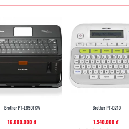
Brother PT-E850TKW
Brother PT-D210
16.000.000 đ
1.540.000 đ