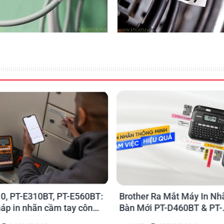
0, PT-E310BT, PT-E560BT:
Brother Ra Mắt Máy In Nh
háp in nhãn cầm tay công
Bàn Mới PT-D460BT & PT-
 của Brother
D610BT - Giải Pháp Một 