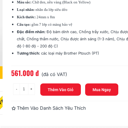
286.000 đ
270.000 đ
Màu sắc:
Chữ đen, nền vàng (Black on Yellow)
Loại nhãn:
nhãn đa lớp siêu dẻo
Brother TZe-121, Khổ 9mm,
Brother DK-
Kích thước:
24mm x 8m
Dài 8m, Black On...
100mm X 300
Cấu tạo:
gồm 7 lớp có màng bảo vệ
330.000 đ
484.000 đ
Đặc điểm nhãn:
Độ bám dính cao, Chống trầy xước, Chịu đượ
chất, Chống thấm nước, Chịu được ánh sáng (1-3 năm), Chịu đ
độ (-80 độ - 200 độ C)
Tương thích:
các loại máy Brother Ptouch (PT)
561.000 đ
Đọc thêm
(đã có VAT)
-
+
Thêm Vào Giỏ
Mua Ngay
Thêm Vào Danh Sách Yêu Thích