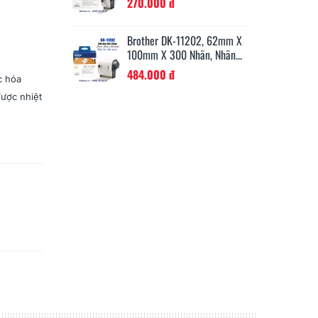
330.000 đ
2
11202, 62mm X
Brother TZe-521, Khổ 9mm,
Br
 Nhãn, Nhãn...
Dài 8m, Black On...
Dà
330.000 đ
3
c hóa
ược nhiệt