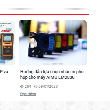
P và
Hướng dẫn lựa chọn nhãn in phù
Hướng D
hợp cho máy AIMO LM2800
Nhãn AI
264
09/01/2026
201
Đọc thêm
Đọc thêm