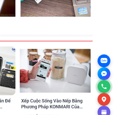
Zalo
ãn Để
Xếp Cuộc Sống Vào Nếp Bằng
Ứng dụng
Phương Pháp KONMARI Của
nhãn cho
Chạm
Người Nhật