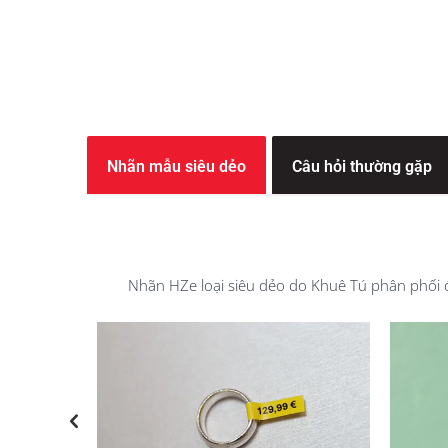
eviews
Nhãn mẫu siêu dẻo
Câu hỏi thường gặp
Nhãn HZe loại siêu dẻo do Khuê Tú phân phối đ