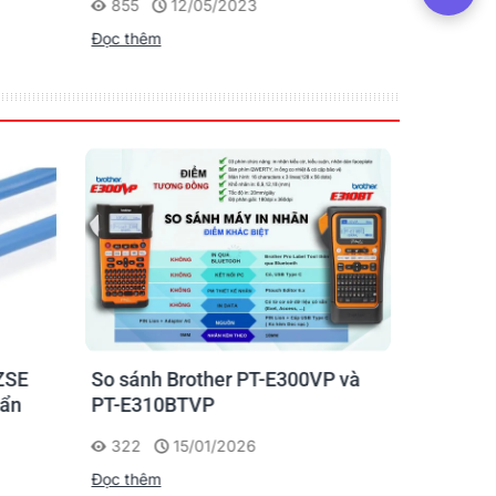
855
12/05/2023
1175
Đọc thêm
Đọc thêm
ZSE
So sánh Brother PT-E300VP và
Máy in n
uẩn
PT-E310BTVP
E310BTVP
chuyên g
322
15/01/2026
227
Đọc thêm
Đọc thêm