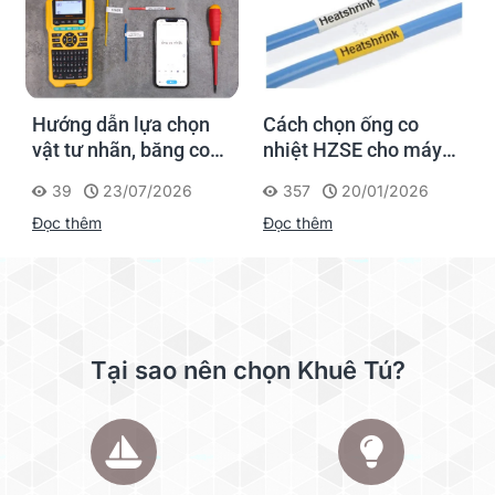
Hướng dẫn lựa chọn
Cách chọn ống co
vật tư nhãn, băng co
nhiệt HZSE cho máy in
nhiệt, thẻ cáp cho
nhãn đúng chuẩn
39
23/07/2026
357
20/01/2026
Supvan G15M Pro
Đọc thêm
Đọc thêm
Tại sao nên chọn Khuê Tú?