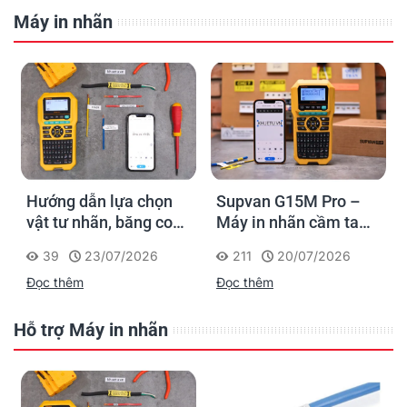
Máy in nhãn
Hướng dẫn lựa chọn
Supvan G15M Pro –
vật tư nhãn, băng co
Máy in nhãn cầm tay
nhiệt, thẻ cáp cho
cho dân thi công: đánh
39
23/07/2026
211
20/07/2026
Supvan G15M Pro
dấu một lần, tra cứu
Đọc thêm
Đọc thêm
trọn đời công trình
Hỗ trợ Máy in nhãn