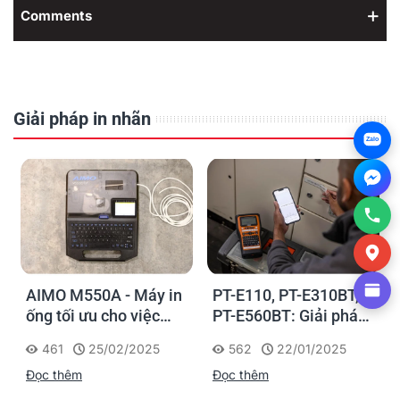
Comments
Giải pháp in nhãn
Zalo
AIMO M550A - Máy in
PT-E110, PT-E310BT,
ống tối ưu cho việc
PT-E560BT: Giải pháp
đánh dấu, phân loại và
in nhãn cầm tay công
461
25/02/2025
562
22/01/2025
nhận diện cáp điện,
nghiệp của Brother
Đọc thêm
Đọc thêm
cáp mạng