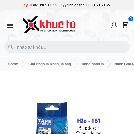
Dự án: 0909.00.99.35
Kinh doanh: 0868.50.50.55
0
Home
Giải Pháp In Nhãn, In ống
Băng nhãn in
Nhãn Cho M