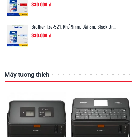
330.000 đ
Brother TZe-521, Khổ 9mm, Dài 8m, Black On...
330.000 đ
Máy tương thích