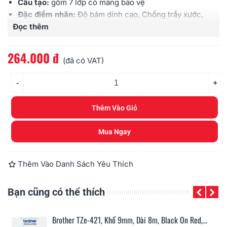
Cấu tạo:
gồm 7 lớp có màng bảo vệ
Đặc điểm nhãn:
Độ bám dính cao, Chống trầy xước,
Đọc thêm
Chịu được hóa chất, Chống thấm nước, Chịu được
cường độ ánh sáng cao, Chịu được nhiệt độ
Sử dụng cho:
các loại máy Brother
Ptouch
264.000 đ
(đã có VAT)
-
+
Thêm Vào Giỏ
Mua Ngay
Thêm Vào Danh Sách Yêu Thích
Bạn cũng có thể thích
n...
Brother TZe-421, Khổ 9mm, Dài 8m, Black On Red,...