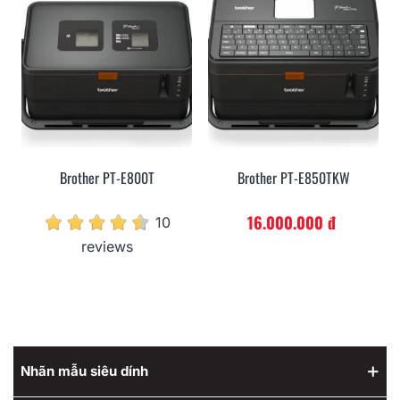
Brother PT-E800T
Brother PT-E850TKW
16.000.000 đ
10
reviews
Nhãn mẫu siêu dính