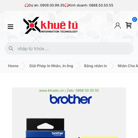
Dự án: 0909.00.99.35
Kinh doanh: 0868.50.50.55
0
Home
Giải Pháp In Nhãn, In ống
Băng nhãn in
Nhãn Cho M