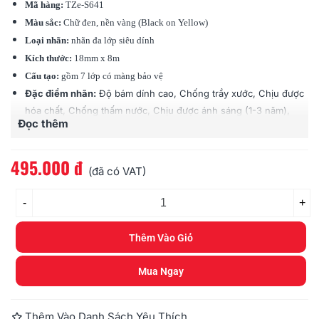
Mã hàng:
TZe-S641
Màu sắc:
Chữ đen, nền vàng (Black on Yellow)
Loại nhãn:
nhãn đa lớp siêu dính
Kích thước:
18mm x 8m
Cấu tạo:
gồm 7 lớp có màng bảo vệ
Đặc điểm nhãn:
Độ bám dính cao, Chống trầy xước, Chịu được
hóa chất, Chống thấm nước, Chịu được ánh sáng (1-3 năm),
Đọc thêm
Chịu được nhiệt độ (-80 độ - 200 độ C)
Tương thích:
các loại máy Brother Ptouch (PT)
495.000 đ
(đã có VAT)
-
+
Thêm Vào Giỏ
Mua Ngay
Thêm Vào Danh Sách Yêu Thích