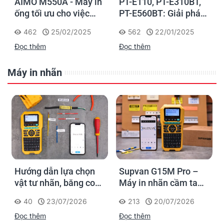
AIMO M550A - Máy in
PT-E110, PT-E310BT,
ống tối ưu cho việc
PT-E560BT: Giải pháp
đánh dấu, phân loại và
in nhãn cầm tay công
462
25/02/2025
562
22/01/2025
nhận diện cáp điện,
nghiệp của Brother
Đọc thêm
Đọc thêm
cáp mạng
Máy in nhãn
Hướng dẫn lựa chọn
Supvan G15M Pro –
vật tư nhãn, băng co
Máy in nhãn cầm tay
nhiệt, thẻ cáp cho
cho dân thi công: đánh
40
23/07/2026
213
20/07/2026
Supvan G15M Pro
dấu một lần, tra cứu
Đọc thêm
Đọc thêm
trọn đời công trình