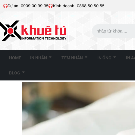
Dự án: 0909.00.99.35
Kinh doanh: 0868.50.50.55
HOME
IN NHÃN
TEM NHÃN
IN ỐNG
IN 
BLOG