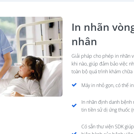
In nhãn vòn
nhân
Giải pháp cho phép in nhãn vò
khi nào, giúp đảm bảo việc n
toàn bộ quá trình khám chữa
Máy in nhỏ gọn, có thể in
In nhãn định danh bệnh n
tin tiền sử dị ứng thuốc (
Có sẵn thư viện SDK giú