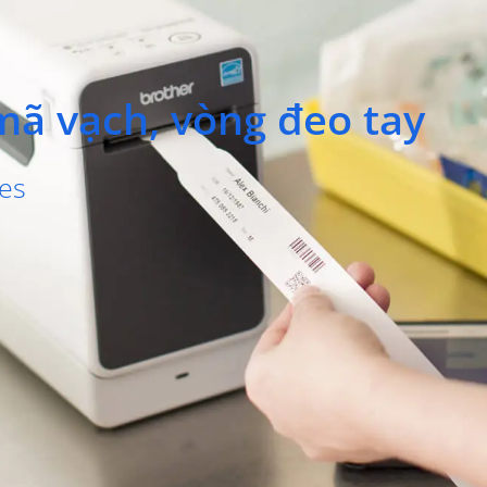
mã vạch, vòng đeo tay
es