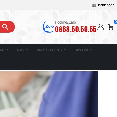
Thanh toán
0
Hotline/Zalo
0868.50.50.55
CAN
NAS
SMART LIVING
DỊCH VỤ