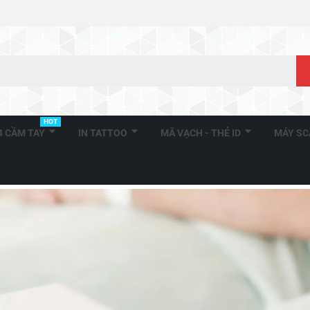
HOT
A4 CẦM TAY
IN TATTOO
MÃ VẠCH - THẺ ID
MÁY S