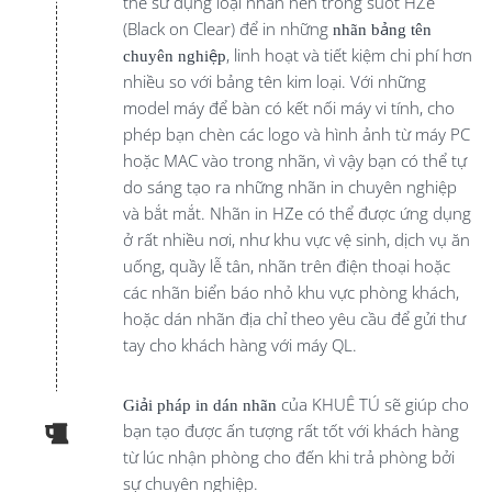
thể sử dụng loại nhãn nền trong suốt HZe
(Black on Clear) để in những
nhãn bảng tên
chuyên nghiệp
, linh hoạt và tiết kiệm chi phí hơn
nhiều so với bảng tên kim loại. Với những
model máy để bàn có kết nối máy vi tính, cho
phép bạn chèn các logo và hình ảnh từ máy PC
hoặc MAC vào trong nhãn, vì vậy bạn có thể tự
do sáng tạo ra những nhãn in chuyên nghiệp
và bắt mắt. Nhãn in HZe có thể được ứng dụng
ở rất nhiều nơi, như khu vực vệ sinh, dịch vụ ăn
uống, quầy lễ tân, nhãn trên điện thoại hoặc
các nhãn biển báo nhỏ khu vực phòng khách,
hoặc dán nhãn địa chỉ theo yêu cầu để gửi thư
tay cho khách hàng với máy QL.
Giải pháp in dán nhãn
của KHUÊ TÚ sẽ giúp cho
bạn tạo được ấn tượng rất tốt với khách hàng
từ lúc nhận phòng cho đến khi trả phòng bởi
sự chuyên nghiệp.