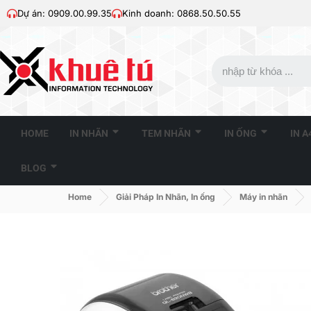
Dự án: 0909.00.99.35
Kinh doanh: 0868.50.50.55
HOME
IN NHÃN
TEM NHÃN
IN ỐNG
IN 
BLOG
Home
Giải Pháp In Nhãn, In ống
Máy in nhãn