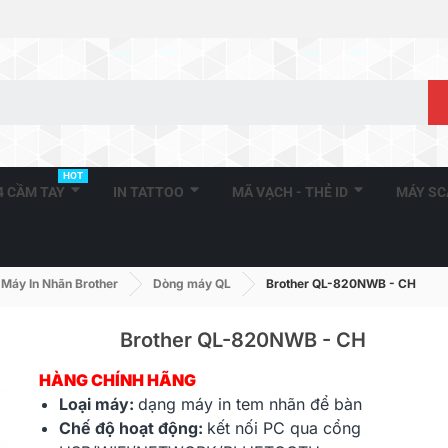
HOT
A4 CẦM TAY
IN TATTOO
MÃ VẠCH - THẺ ID
MÁY S
Máy In Nhãn Brother
Dòng máy QL
Brother QL-820NWB - CH
Brother QL-820NWB - CH
HÀNG CHÍNH HÃNG
Loại máy:
dạng
máy in tem nhãn
để bàn
Chế độ hoạt động:
kết nối PC qua cổng