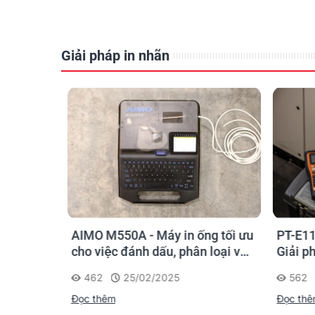
Quản lý trang thiết bị
Giải pháp in nhãn
Thu hút sự chú ý ngay lập tức bằng các nhãn mà
của Brother hoàn hảo cho các nhãn cảnh báo
a
nhãn chỉ dẫn nổi bật trong nhà cho nhiều mục đí
các nhãn in chất liệu film sẽ giúp nhãn tồn tại 
khắc nghiệt.
Các ứng dụng bao gồm nhãn chỉ dẫn tạm thời tr
thiết bị văn phòng và nhãn nội thất văn phòng.
o kỹ sư
AIMO M550A - Máy in ống tối ưu
PT-E11
chọn sao
cho việc đánh dấu, phân loại và
Giải p
nhận diện cáp điện, cáp mạng
nghiệp
462
25/02/2025
562
Đọc thêm
Đọc th