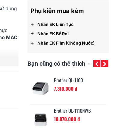
sử dụng
Phụ kiện mua kèm
+
Nhãn EK Liên Tục
 mực
+
Nhãn EK Bế Rời
cho MAC
+
Nhãn EK Film (chống Nước)
Bạn cũng có thể thích
810W
Brother QL-1100
Br
ại liên
đ
7.310.000 đ
5.
cáp USB
 nhãn
-820NWB
Brother QL-1110NWB
2mm x
đ
10.870.000 đ