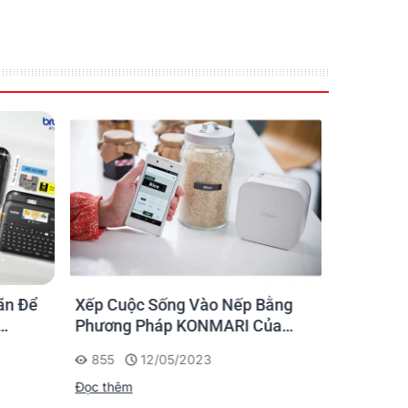
ãn Để
Xếp Cuộc Sống Vào Nếp Bằng
Ứng dụng
Phương Pháp KONMARI Của
nhãn cho
Chạm
Người Nhật
855
12/05/2023
1175
Đọc thêm
Đọc thêm