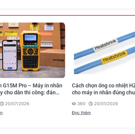
Bưu chính - 
In và dán nhãn địa chỉ chỉ tron
bật đỏ & đen sẽ giúp bạn xử lý 
nải trong giao hàng.
Các ứng dụng bao gồm nhãn đị
vạch cho hàng hóa, pallet và 
 G15M Pro – Máy in nhãn
Cách chọn ống co nhiệt H
tạm thời trong nhà.
y cho dân thi công: đánh
cho máy in nhãn đúng ch
 lần, tra cứu trọn đời
20/07/2026
360
20/01/2026
rình
êm
Đọc thêm