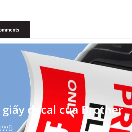
omments
 giấy decal của Brother
0NWB