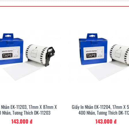
Dùng trong v
Bạn có thể làm cho các tệp tài 
chuyên nghiệp và dễ dàng tìm 
đỏ có sẵn kèm theo máy. Ngoài 
chọn các loại nhãn liên tục ho
Các ứng dụng bao gồm nhãn địa 
nhãn kệ, nhãn vật tư trong văn
n Nhãn EK-11203, 17mm X 87mm X
Giấy In Nhãn EK-11204, 17mm X
 Nhãn, Tương Thích DK-11203
400 Nhãn, Tương Thích DK-1
143.000 đ
143.000 đ