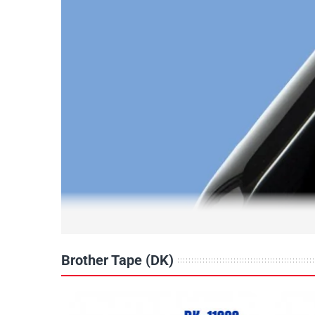
Brother Tape (DK)
Giải pháp in nhãn
giấy decal của Brother với nhiều dò