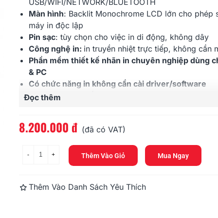
USB/WIFI/NETWORK/BLUETOOTH
Màn hình
:
Backlit Monochrome LCD lớn cho phép 
máy in độc lập
Pin sạc
: tùy chọn cho việc in di động, không dây
Công nghệ in:
in truyền nhiệt trực tiếp, không cần
Phần mềm thiết kế nhãn in chuyên nghiệp dùng 
& PC
Có chức năng in không cần cài driver/software
Độ phân giải in tối đa
: 300 X 600 dpi
Đọc thêm
Tốc độ in tối đa
: 110 nhãn/phút
Khổ nhãn in tối đa
: 62mm (chiều ngang)
8.200.000 đ
Brother QL-700
Brother QL-
(đã có VAT)
Loại nhãn in hỗ trợ
: nhãn
EK
, nhãn
DK
(cuộn nhãn lo
4.400.000 đ
5.940.000 
tục hoặc loại bế sẵn)
Cắt nhãn
: tự động
-
+
Thêm Vào Giỏ
Mua Ngay
Thùng bao gồm
: Thân máy
QL
-820NWB X 1, Dây 
X 1, Dây nguồn X 1, Hướng dẫn sử dụng X 1, Cuộn
Brother QL-800
Brother QL
Thêm Vào Danh Sách Yêu Thích
29mm x 90mm x 100 nhãn X 1 cuộn, cuộn nhãn 6
4.350.000 đ
8.200.000 
4m X 1 cuộn
Bảo hành
: 12 tháng