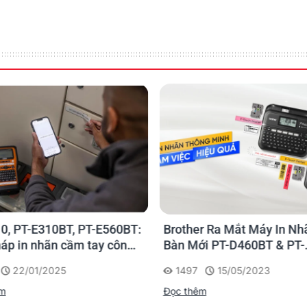
u đỏ & đen nổi bật. Giải pháp
n toàn
, bạn có thể in dán các
ch khác nhau. Ngoài ra, với
được lâu trong những môi trường
ong nhà, nhãn thẻ khách, nhãn
0, PT-E310BT, PT-E560BT:
Brother Ra Mắt Máy In Nh
háp in nhãn cầm tay công
Bàn Mới PT-D460BT & PT-
 của Brother
D610BT - Giải Pháp Một 
22/01/2025
1497
15/05/2023
Cho Dân Văn Phòng
êm
Đọc thêm