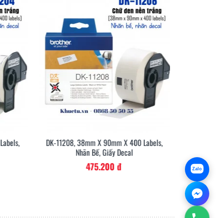
iếng thắm.
abels,
DK-11208, 38mm X 90mm X 400 Labels,
DK-11209
Nhãn Bế, Giấy Decal
475.200 đ
Zalo