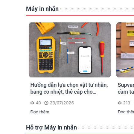
Máy in nhãn
n ống
Hướng dẫn lựa chọn vật tư nhãn,
Supvan
 công: in
băng co nhiệt, thẻ cáp cho
cầm ta
trường
Supvan G15M Pro
dấu một
40
23/07/2026
213
công t
Đọc thêm
Đọc th
Hỗ trợ Máy in nhãn