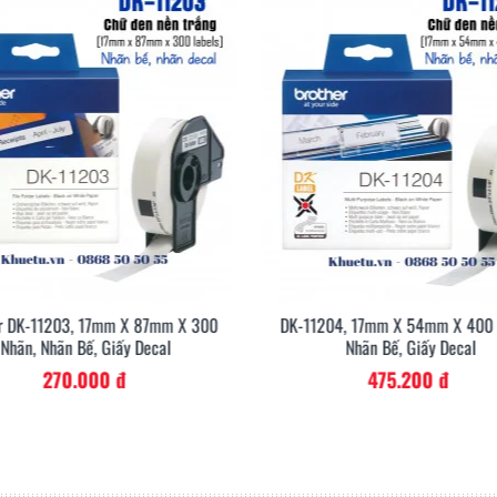
bán lẻ, ngành công nghiệp thực phẩm hay giải pháp quản lý khách v
r DK-11203, 17mm X 87mm X 300
DK-11204, 17mm X 54mm X 400 L
Nhãn, Nhãn Bế, Giấy Decal
Nhãn Bế, Giấy Decal
270.000 đ
475.200 đ