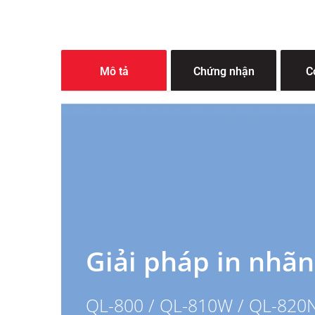
Mô tả
Chứng nhận
C
Giải pháp in nhãn
QL-800 / QL-810W / QL-82