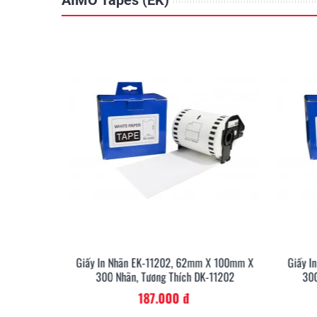
AIMO Tapes (EK)
m X 90mm X
Giấy In Nhãn EK-11202, 62mm X 100mm X
Giấy I
-11201
300 Nhãn, Tương Thích DK-11202
300
187.000 đ