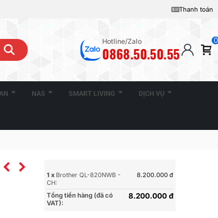
Thanh toán
0
Hotline/Zalo
0868.50.50.55
CAN
NAS
SMART LIVING
DỊCH VỤ
1 x
Brother QL-820NWB -
8.200.000 đ
CH:
Tổng tiền hàng (đã có
8.200.000 đ
VAT):