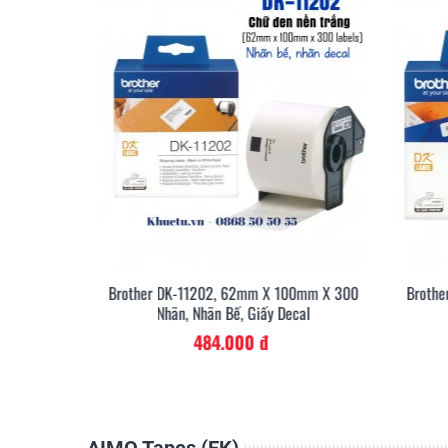
kho vận, 
0mm X 400
Brother DK-11202, 62mm X 100mm X 300
Brothe
cal
Nhãn, Nhãn Bế, Giấy Decal
484.000 đ