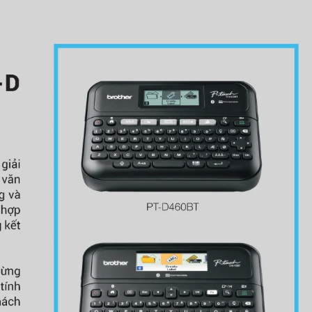
Ổ Cắm Điện
Tự Động MK1
3.700.000 
Ổ Cắm Điện 
MK102COB (
1.050.000 
Băng Mực Đỏ
14.2mm X 70
450.000 đ