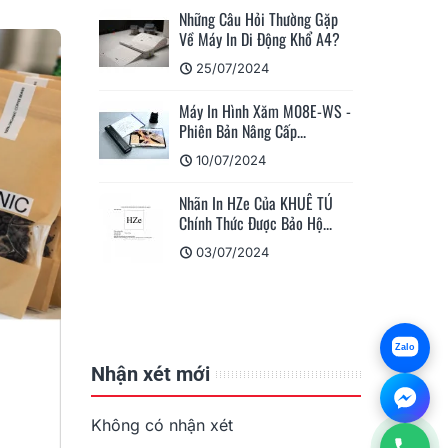
ỏi Thường Gặp
i Động Khổ A4?
Máy In Di Động M110/M200
Ứng Dụng Phù Hợp Cho...
024
15/04/2023
h Xăm M08E-WS -
ng Cấp...
Ứng Dụng Giải Pháp In Ấn Và
Dán Nhãn Cho Giao...
24
08/04/2023
 Của KHUÊ TÚ
ược Bảo Hộ...
Máy In Nhãn Di Động
M110/M200 Có Đáng Mua
024
Không?
05/04/2023
Zalo
Nhận xét mới
Không có nhận xét