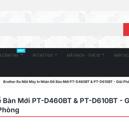
HOT
A4 CẦM TAY
IN TATTOO
MÃ VẠCH - THẺ ID
MÁY S
Brother Ra Mắt Máy In Nhãn Để Bàn Mới PT-D460BT & PT-D610BT - Giải P
ể Bàn Mới PT-D460BT & PT-D610BT - G
Phòng