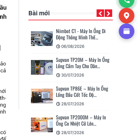
Bài mới
Niimbot C1 - Máy In Ống Di
Su
Động Thông Minh Thế...
Má
06/08/2026
Supvan TP20M – Máy In Ống
Cá
Lồng Cầm Tay Cho Dân...
Su
30/07/2026
Supvan TP86E – Máy In Ống
Hư
Lồng Đầu Cốt Tốc Độ...
Nh
28/07/2026
Supvan TP2000M – Máy In
Su
Ống Co Nhiệt Cỡ Lớn...
Nh
28/07/2026