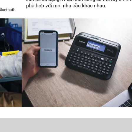
Ổ Cắm Điện
Tự Động MK1
3.700.000 