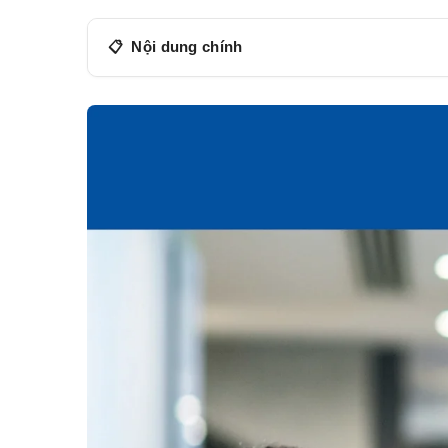
Nội dung chính
Chính sách bán hàng
Liên hệ Khuê Tú
sales@khuetu.vn
0868 50 50 55