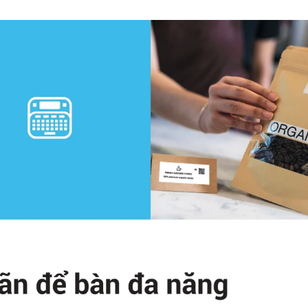
Những Câu H
Về Máy In D
25/07/2
Máy In Hìn
Phiên Bản Nâ
10/07/20
Nhãn In HZe
Chính Thức Đ
03/07/2