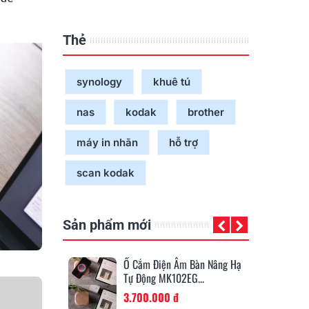
Thẻ
synology
khuê tú
nas
kodak
brother
máy in nhãn
hỗ trợ
scan kodak
Sản phẩm mới
 Âm Bàn Nâng Hạ
Băng Mực Trắng (White
Ốn
02EG...
Ribbon), 14.2mm X 70m...
Ø4
đ
450.000 đ
19