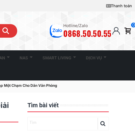
Thanh toán
0
Hotline/Zalo
0868.50.50.55
CAN
NAS
SMART LIVING
DỊCH VỤ
háp Một Chạm Cho Dân Văn Phòng
iải
Tìm bài viết