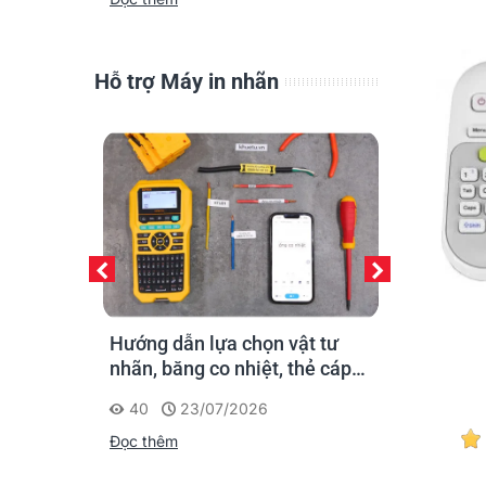
Brother PT-E310BT
Brother PT-E310BTVP
Broth
Xem Nhanh
Xem Nhanh
5.060.000 đ
5.060.000 đ
Hỗ trợ Máy in nhãn
in nhãn
Hướng dẫn lựa chọn vật tư
Cách chọn 
cho người
nhãn, băng co nhiệt, thẻ cáp
cho máy in
cho Supvan G15M Pro
40
23/07/2026
360
20
Đọc thêm
Đọc thêm