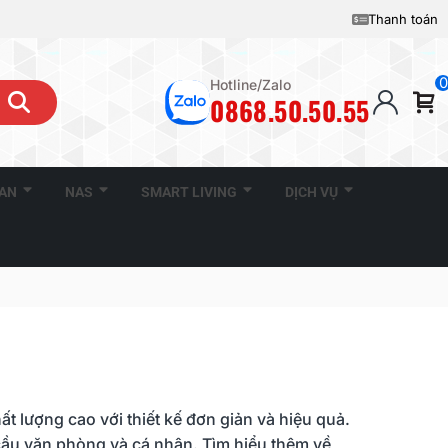
Thanh toán
0
Hotline/Zalo
0868.50.50.55
CAN
NAS
SMART LIVING
DỊCH VỤ
 lượng cao với thiết kế đơn giản và hiệu quả.
ầu văn phòng và cá nhân. Tìm hiểu thêm về