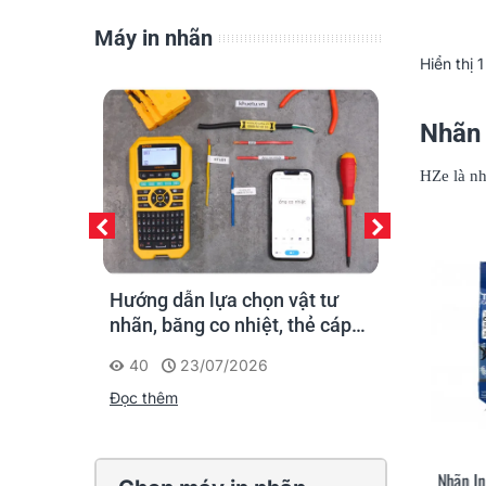
Máy in nhãn
Hiển thị
1
Nhãn
HZe là n
áy in ống
Hướng dẫn lựa chọn vật tư
Supvan G15
ân thi
nhãn, băng co nhiệt, thẻ cáp
nhãn cầm ta
ngay tại
cho Supvan G15M Pro
công: đánh 
40
23/07/2026
213
20
cứu trọn đờ
Đọc thêm
Đọc thêm
Nhãn In HZe-111 (TZe-111, TZ2-
Nhãn In
Xem Nhanh