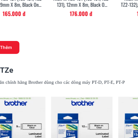
, 9mm X 8m, Black On
131), 12mm X 8m, Black On
TZ2-132)
Clear
Clear
165.000 đ
176.000 đ
 Thêm
 TZe
ãn chính hãng Brother dùng cho các dòng máy PT-D, PT-E, PT-P