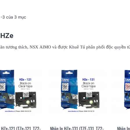
-3 của 3 mục
 HZe
hãn tương thích, NSX AIMO và được Khuê Tú phân phối độc quyền t
M Pro – Máy in
Cách chọn ống co nhiệt HZSE
So 
y cho dân thi
cho máy in nhãn đúng chuẩn
và 
dấu một lần, tra
/07/2026
360
20/01/2026
3
i công trình
Đọc thêm
Đọc 
 HZe-121 (TZe-121, TZ2-
Nhãn In HZe-131 (TZE-131, TZ2-
Nhãn In
Xem Nhanh
Xem Nhanh