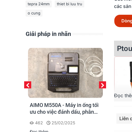
tepra 24mm
thiet bi luu tru
các sản
o cung
Dòng
Giải pháp in nhãn
Pto
Đọc th
y cho kỹ
AIMO M550A - Máy in ống tối
PT-E110, PT
 mạng: chọn
ưu cho việc đánh dấu, phân
E560BT: Giả
Liên
loại và nhận diện cáp điện,
cầm tay cô
462
25/02/2025
562
22
cáp mạng
Brother
Đọc thêm
Đọc thêm