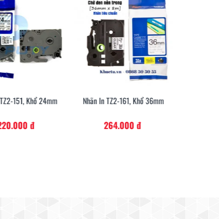
 TZ2-151, Khổ 24mm
Nhãn In TZ2-161, Khổ 36mm
Nhãn In 
Xem Nhanh
Xem Nhanh
220.000 đ
264.000 đ
16