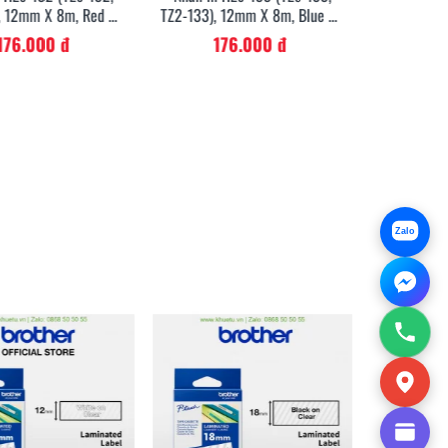
, 12mm X 8m, Red On
TZ2-133), 12mm X 8m, Blue On
TZ2-135),
Clear
Clear
176.000 đ
176.000 đ
17
Zalo