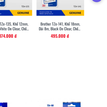
 TZe-135, Khổ 12mm,
Brother TZe-141, Khổ 18mm,
Brother T
Xem Nhanh
Xem Nhanh
White On Clear, Chống
Dài 8m, Black On Clear, Chống
Dài 8m, Bl
Thấm Nước
Thấm Nước
T
374.000 đ
495.000 đ
50