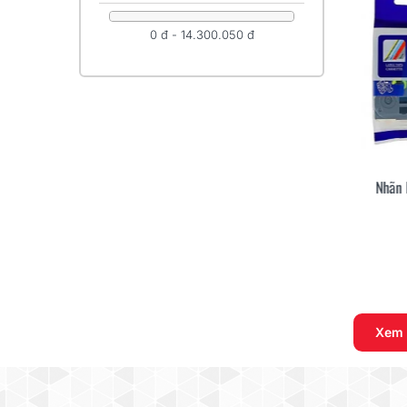
0 đ - 14.300.050 đ
Nhãn In TZ2-121, Khổ 9mm
Nhãn 
Xem Nhanh
165.000 đ
Xem