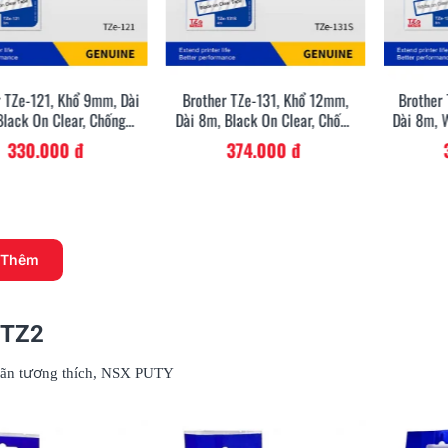
r TZe-121, Khổ 9mm, Dài
Brother TZe-131, Khổ 12mm,
Brother
Xem Nhanh
Xem Nhanh
Black On Clear, Chống
Dài 8m, Black On Clear, Chống
Dài 8m, 
Thấm Nước
Thấm Nước
330.000 đ
374.000 đ
 Thêm
 TZ2
hãn tương thích, NSX PUTY