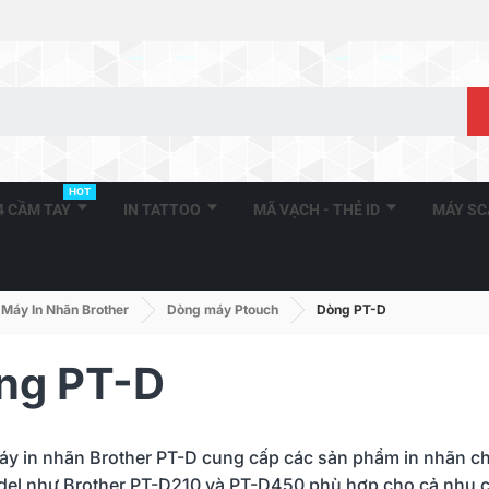
HOT
A4 CẦM TAY
IN TATTOO
MÃ VẠCH - THẺ ID
MÁY S
Máy In Nhãn Brother
Dòng máy Ptouch
Dòng PT-D
ng PT-D
y in nhãn Brother PT-D cung cấp các sản phẩm in nhãn chất
el như Brother PT-D210 và PT-D450 phù hợp cho cả nhu c