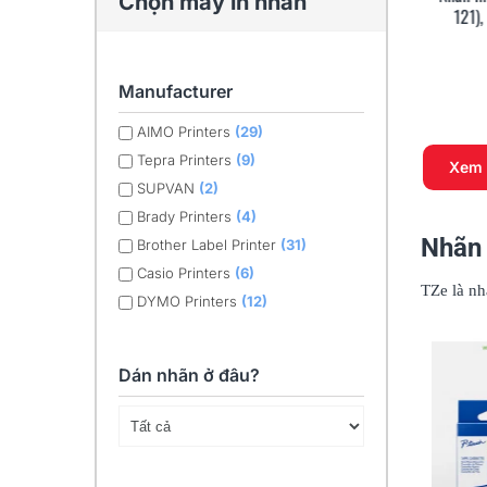
Chọn máy in nhãn
111), 6mm X 8m, Black On
121)
Clear
165.000 đ
Manufacturer
AIMO Printers
(29)
Tepra Printers
(9)
Xem
SUPVAN
(2)
Brady Printers
(4)
Nhãn
Brother Label Printer
(31)
Casio Printers
(6)
TZe là nh
DYMO Printers
(12)
Dán nhãn ở đâu?