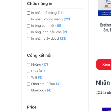
Chức năng in
In nhãn có màng
(18)
In nhãn không màng
(22)
Brother TZe-111, Khổ 6mm, Dài
Brothe
Xem Nhanh
In ống co nhiệt
(15)
8m, Black On Clear, Chống
8m, 
In ống lồng đầu cos
(2)
Thấm Nước
297.000 đ
In nhãn giấy decal
(23)
Cổng kết nối
Xem
Không
(17)
USB
(41)
Wifi
(8)
Nhãn
Ethernet 10/100
(4)
Bluetooth
(4)
TZ2 là n
Price