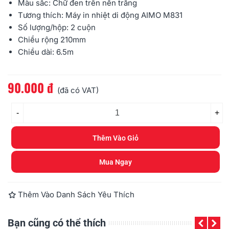
Màu sắc: Chữ đen trên nền trắng
Tương thích: Máy in nhiệt di động AIMO M831
Số lượng/hộp: 2 cuộn
Chiều rộng 210mm
Chiều dài: 6.5m
90.000 đ
Đọc thêm
(đã có VAT)
-
+
Thêm Vào Giỏ
Mua Ngay
Thêm Vào Danh Sách Yêu Thích
Bạn cũng có thể thích