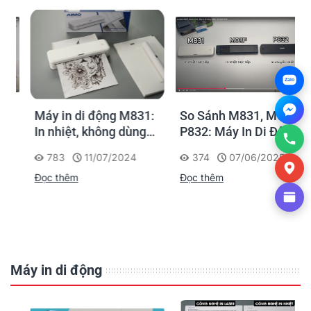
Zalo
Máy in di động M831:
So Sánh M831, M08F,
In nhiệt, không dùng
P832: Máy In Di Động
mực, kết nối Bluetooth
AIMO Tốt Nhất 2025
783
11/07/2024
374
07/06/2025
Đọc thêm
Đọc thêm
Máy in di động