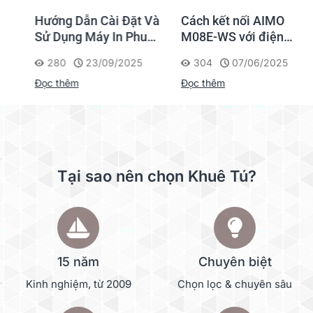
Hướng Dẫn Cài Đặt Và
Cách kết nối AIMO
Sử Dụng Máy In Phun
M08E-WS với điện
Màu HPRT V1
thoại & máy tính để in
280
23/09/2025
304
07/06/2025
stencil hình xăm
Đọc thêm
Đọc thêm
Tại sao nên chọn Khuê Tú?
15 năm
Chuyên biệt
Kinh nghiệm, từ 2009
Chọn lọc & chuyên sâu