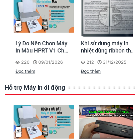
Lý Do Nên Chọn Máy
Khi sử dụng máy in
In Màu HPRT V1 Cho
nhiệt dùng ribbon thay
Nhu Cầu In Gia Đình
cho mực, tài liệu được
220
09/01/2026
212
31/12/2025
Và Doanh Nghiệp
in ra có độ bền và khả
Đọc thêm
Đọc thêm
năng lưu giữ lâu dài
không?
Hỗ trợ Máy in di động