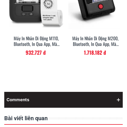
Máy In Nhãn Di Động M110,
Máy In Nhãn Di Động M200,
Bluetooth, In Qua App, Màu
Bluetooth, In Qua App, Màu
Đen
Đen
932.727 đ
1.718.182 đ
Comments
Bài viết liên quan