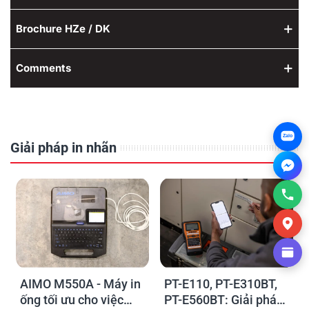
Brochure HZe / DK
Comments
Zalo
Giải pháp in nhãn
AIMO M550A - Máy in
PT-E110, PT-E310BT,
ống tối ưu cho việc
PT-E560BT: Giải pháp