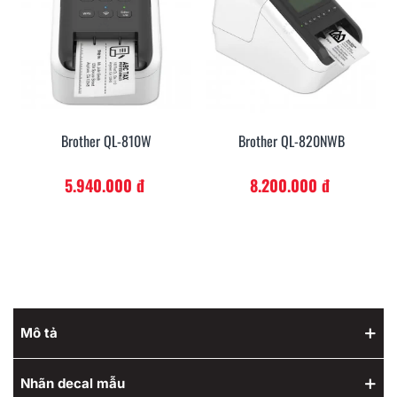
Brother QL-810W
Brother QL-820NWB
5.940.000 đ
8.200.000 đ
Mô tả
Nhãn decal mẫu