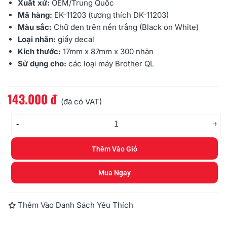
Xuất xứ:
OEM/Trung Quốc
Mã hàng:
EK-11203 (tương thích DK-11203)
Màu sắc:
Chữ đen trên nền trắng (Black on White)
Loại nhãn:
giấy decal
Kích thước:
17mm x 87mm x 300 nhãn
Sử dụng cho:
các loại máy Brother
QL
143.000 đ
Đọc thêm
(đã có VAT)
-
+
Thêm Vào Giỏ
Mua Ngay
Thêm Vào Danh Sách Yêu Thích