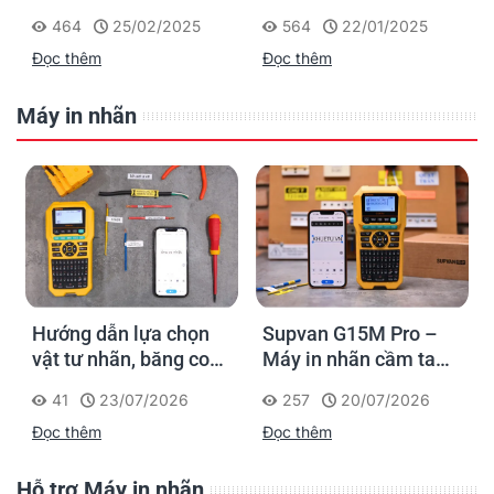
đánh dấu, phân loại và
in nhãn cầm tay công
464
25/02/2025
564
22/01/2025
nhận diện cáp điện,
nghiệp của Brother
Đọc thêm
Đọc thêm
cáp mạng
Máy in nhãn
Hướng dẫn lựa chọn
Supvan G15M Pro –
vật tư nhãn, băng co
Máy in nhãn cầm tay
nhiệt, thẻ cáp cho
cho dân thi công: đánh
41
23/07/2026
257
20/07/2026
Supvan G15M Pro
dấu một lần, tra cứu
Đọc thêm
Đọc thêm
trọn đời công trình
Hỗ trợ Máy in nhãn