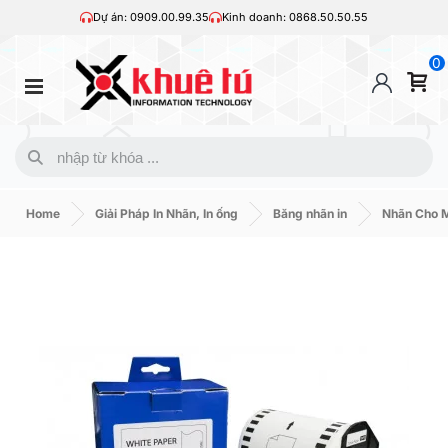
Dự án: 0909.00.99.35
Kinh doanh: 0868.50.50.55
0
Home
Giải Pháp In Nhãn, In ống
Băng nhãn in
Nhãn Cho M