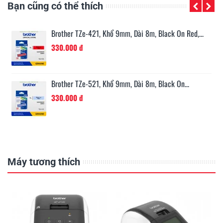
Bạn cũng có thể thích
n...
Brother TZe-421, Khổ 9mm, Dài 8m, Black On Red,...
330.000 đ
Brother TZe-521, Khổ 9mm, Dài 8m, Black On...
330.000 đ
Máy tương thích
E