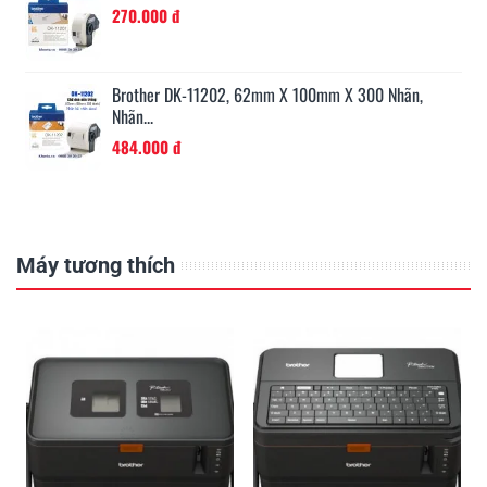
330.000 đ
ãn,
Brother TZe-521, Khổ 9mm, Dài 8m, Black On...
330.000 đ
Máy tương thích