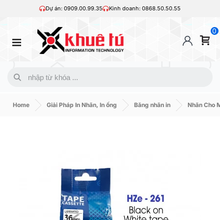
Dự án: 0909.00.99.35
Kinh doanh: 0868.50.50.55
0
Home
Giải Pháp In Nhãn, In ống
Băng nhãn in
Nhãn Cho M