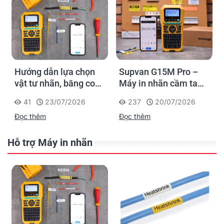
Hướng dẫn lựa chọn
Supvan G15M Pro –
vật tư nhãn, băng co
Máy in nhãn cầm tay
nhiệt, thẻ cáp cho
cho dân thi công: đánh
41
23/07/2026
237
20/07/2026
Supvan G15M Pro
dấu một lần, tra cứu
Đọc thêm
Đọc thêm
trọn đời công trình
Hỗ trợ Máy in nhãn