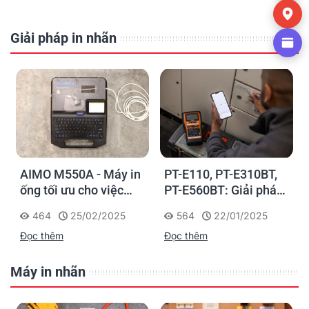
Giải pháp in nhãn
AIMO M550A - Máy in
PT-E110, PT-E310BT,
ống tối ưu cho việc
PT-E560BT: Giải pháp
đánh dấu, phân loại và
in nhãn cầm tay công
464
25/02/2025
564
22/01/2025
nhận diện cáp điện,
nghiệp của Brother
Đọc thêm
Đọc thêm
cáp mạng
Máy in nhãn