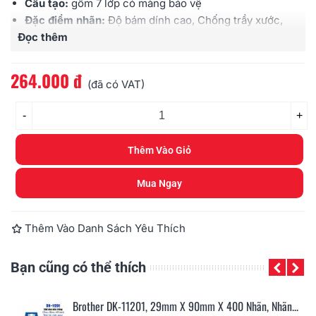
Cấu tạo:
gồm 7 lớp có màng bảo vệ
Đặc điểm nhãn:
Độ bám dính cao, Chống trầy xước,
Đọc thêm
Chịu được hóa chất, Chống thấm nước, Chịu được
cường độ ánh sáng cao, Chịu được nhiệt độ
Sử dụng cho:
các loại máy Brother
Ptouch
264.000 đ
(đã có VAT)
-
+
Thêm Vào Giỏ
Mua Ngay
Thêm Vào Danh Sách Yêu Thích
Bạn cũng có thể thích
 Nhãn...
Brother TZe-421, Khổ 9mm, Dài 8m, Black On Red,...