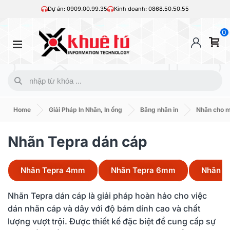
Dự án: 0909.00.99.35
Kinh doanh: 0868.50.50.55
0
Home
Giải Pháp In Nhãn, In ống
Băng nhãn in
Nhãn cho 
Nhãn Tepra dán cáp
Nhãn Tepra 4mm
Nhãn Tepra 6mm
Nhãn T
Nhãn Tepra dán cáp là giải pháp hoàn hảo cho việc
dán nhãn cáp và dây với độ bám dính cao và chất
lượng vượt trội. Được thiết kế đặc biệt để cung cấp sự