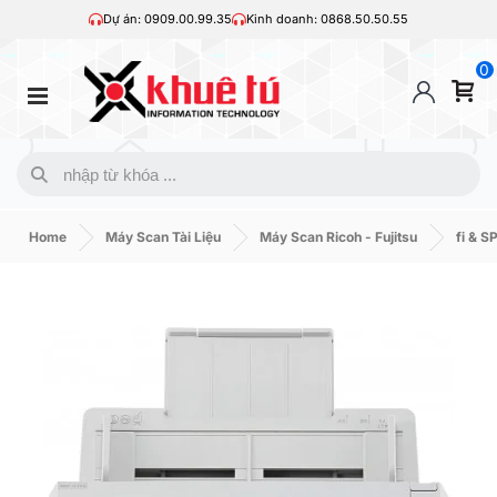
Dự án: 0909.00.99.35
Kinh doanh: 0868.50.50.55
0
Home
Máy Scan Tài Liệu
Máy Scan Ricoh - Fujitsu
fi & S