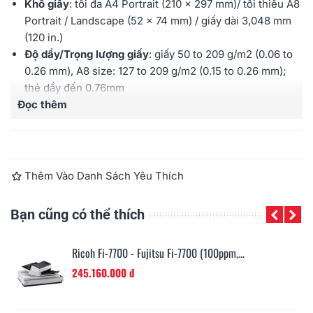
Khổ giấy
: tối đa
A4 Portrait (210 x 297 mm)
/ tối thiểu
A8
Portrait / Landscape (52 x 74 mm)
/ giấy dài
3,048 mm
(120 in.)
Độ dầy/Trọng lượng giấy
: giấy
50 to 209 g/m2 (0.06 to
0.26 mm)
,
A8 size: 127 to 209 g/m2 (0.15 to 0.26 mm)
;
thẻ dầy đến 0.76mm
Đọc thêm
Tốc độ quét
(ADF, Trắng đen/Thang xám,
200dpi/300dpi, Chiều thẳng, Giấy A4): 30ppm/60ipm
Tốc độ quét
(ADF, Màu, 200dpi/300dpi, Chiều thẳng,
Giấy A4): 30ppm/60ipm
Cảm biến hình ảnh
:
CMOS-CIS x 2
Thêm Vào Danh Sách Yêu Thích
Đèn chiếu sáng
:
R, G, B LED x 2
Độ phân giải quang học
: 600dpi
Bạn cũng có thể thích
Khay nạp
: 50 tờ (định lượng
A4: 80 g/m² /20 lb.
²)
Cổng kết nối
: USB 3.2 Gen 1x1 / USB 2.0 / USB 1.1;
Ricoh Fi-7700 - Fujitsu Fi-7700 (100ppm,...
10BASE-T,100BASE-TX,1000BASE-T
245.160.000 đ
Bảo hành
: 12 tháng