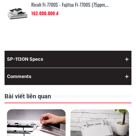
Ricoh Fi-7700S - Fujitsu Fi-7700S (75ppm,...
162.000.000 đ
SP-1130N Specs
Comments
Bài viết liên quan