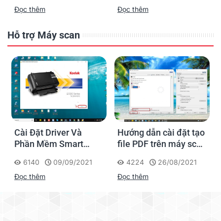
Đọc thêm
Đọc thêm
phòng
quầy giao dịch
Hỗ trợ Máy scan
Cài Đặt Driver Và
Hướng dẫn cài đặt tạo
m
Phần Mềm Smart
file PDF trên máy scan
Touch Cho Máy Scan
Kodak
6140
09/09/2021
4224
26/08/2021
Kodak i2000
Đọc thêm
Đọc thêm