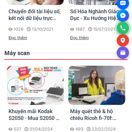
Zalo
Chuyển đổi tài liệu số,
Số Hóa Nghành Giáo
kết nối dữ liệu trực
Dục - Xu Hướng Hiện
tuyến – Thích ứng với
Đại Và Cấp Thiết
1026
13/10/2021
1887
15/07/2021
điều kiện làm việc thời
Đọc thêm
Đọc thêm
Covid và hậu Covid
Máy scan
Khuyến mãi Kodak
Máy quét thẻ & hộ
S2050 - Mua S2050 -
chiếu Ricoh fi-70f:
Tặng Máy Lọc Không
Thiết kế nhỏ gọn lý
537
01/04/2024
493
23/02/2024
Khí Mini + Lõi lọc dự
tưởng để sử dụng tại