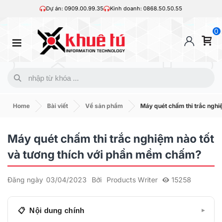
Dự án: 0909.00.99.35
Kinh doanh: 0868.50.50.55
0
Home
Bài viết
Về sản phẩm
Máy quét chấm thi trắc nghi
Máy quét chấm thi trắc nghiệm nào tốt
và tương thích với phần mềm chấm?
Đăng ngày
03/04/2023
Bởi
Products Writer
15258
Nội dung chính
▾