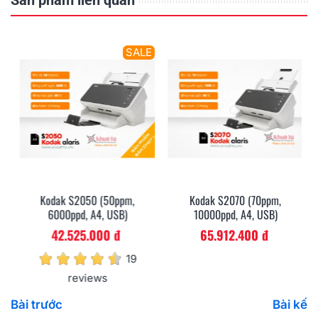
SALE
Kodak S2050 (50ppm,
Kodak S2070 (70ppm,
6000ppd, A4, USB)
10000ppd, A4, USB)
42.525.000 đ
65.912.400 đ
19
reviews
Bài trước
Bài kế