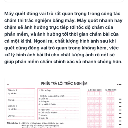
Máy quét chấm thi trắc nghiệm Kodak E1040
Máy quét đóng vai trò rất quan trọng trong công tác
Máy quét chấm thi trắc nghiệm Kodak s2050
chấm thi trắc nghiệm bằng máy. Máy quét nhanh hay
Máy quét chấm thi trắc nghiệm Kodak s2070
chậm sẽ ảnh hưởng trực tiếp tới tốc độ chấm của
phần mềm, và ảnh hưởng tới thời gian chấm bài của
Máy quét chấm thi trắc nghiệm Kodak s2085f
cả một kì thi. Ngoài ra, chất lượng hình ảnh sau khi
Để hiểu rõ hơn về giải pháp, quý khách hàng vui
quét cũng đóng vai trò quan trọng không kém, việc
lòng liên hệ KHUÊ TÚ để được hỗ trợ tốt
xử lý hình ảnh bài thi cho chất lượng ảnh rõ nét sẽ
nhất. KHUÊ TÚ luôn sẵn lòng tư vấn rõ hơn và
giúp phần mềm chấm chính xác và nhanh chóng hơn.
phục vụ cho quý khách hàng với những chính
sách cởi mở: