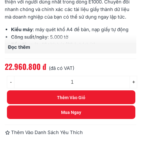
thiện với người dùng nhất trong dòng
E1000
. Chuyển đổi
nhanh chóng và chính xác các tài liệu giấy thành dữ liệu
mà doanh nghiệp của bạn có thể sử dụng ngay lập tức.
Kiểu máy
: máy quét khổ A4 để bàn, nạp giấy tự động
Công suất/ngày
: 5.000 tờ
Tốc độ quét
: 40 tờ/phút (80 ảnh/phút)
Đọc thêm
Cảm biến hình ảnh
: CMOS (CIS)
Đèn chiếu sáng
: đèn LED kép
22.960.800 đ
Độ phân giải quang học
: 600dpi
(đã có VAT)
Khay nạp
: 80 tờ (định lượng 80 g/m²)
-
Cổng kết nối
: USB 2.0 High speed, tương thích USB 3.0
+
Bảo hành
: 12 tháng
Thêm Vào Giỏ
Mua Ngay
Thêm Vào Danh Sách Yêu Thích