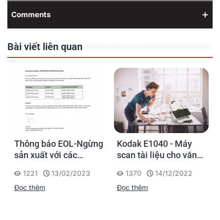
Comments
Bài viết liên quan
Thông báo EOL-Ngừng
Kodak E1040 - Máy
sản xuất với các
scan tài liệu cho văn
model máy scan
phòng vượt trội trong
1221
13/02/2023
1370
14/12/2022
Kodak E1025, E1035,
phân khúc
Đọc thêm
Đọc thêm
S2040