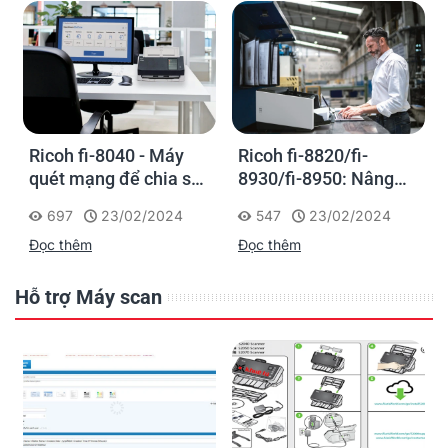
Ricoh fi-8040 - Máy
Ricoh fi-8820/fi-
quét mạng để chia sẻ
8930/fi-8950: Nâng
thông tin trực tiếp
cao hiệu suất làm việc
697
23/02/2024
547
23/02/2024
với dòng máy quét
Đọc thêm
Đọc thêm
siêu nhanh để đảm
nhiệm tác vụ số hóa
tập trung
Hỗ trợ Máy scan