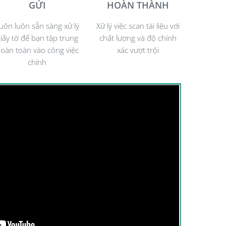
GỬI
HOÀN THÀNH
uôn luôn sẵn sàng xử lý
Xử lý việc scan tài liệu với
iấy tờ để bạn tập trung
chất lượng và độ chính
oàn toàn vào công việc
xác vượt trội
bạn theo dõi đến 09 chế độ quét được cài đặt sẵn.
chính
t lên đến 35 ppm (tờ/phút), khay nạp tài liệu 40 tờ/lần nạp và kh
 đặt để quét tài liệu đến Thư mục lưu trữ, các dịch vụ Cloud ph
ác ứng dụng khác trong môi trường làm việc.
n bàn làm việc của bạn mà không bị chiếm không gian.
y mỏng hoặc cả các tài liệu cũ nát nhờ phụ kiện tùy chọn: Alaris
bed Accessory.
A4 trong 1 lần quét.
 tảng: TWAIN, ISIS, LINUX
Hướng Dẫn D
Phần Mềm Lab
08/03/2