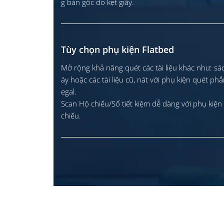
g bản gốc do kẹt giấy.
Tùy chọn phụ kiện Flatbed
Mở rộng khả năng quét các tài liệu khác như: s
áy hoặc các tài liệu cũ, nát với phụ kiện quét ph
egal.
Scan Hộ chiếu/Sổ tiết kiệm dễ dàng với phụ kiện
chiếu.
E1000 PRO - Hướng Dẫn
E1000 PRO - Hướng D
Khắc Phục Những Lỗi Cơ Bản
Những Cách In Phổ Biến
13/07/2024
10/07/2024