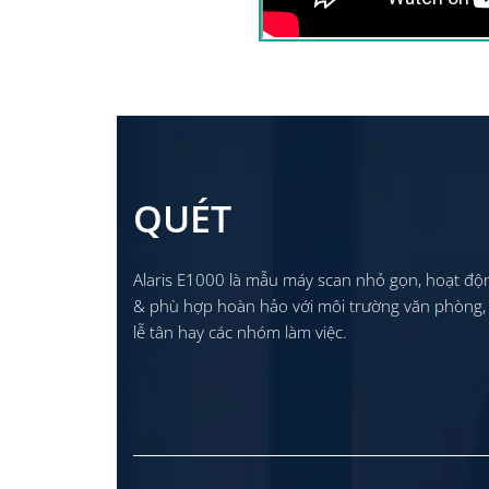
Kodak Alaris E1035
Bạn chưa hiểu rõ tính năng hoặc chưa biết nên
Tú để được Demo trực tiếp ngay tại văn phòng 
QUÉT
Alaris E1000 là mẫu máy scan nhỏ gọn, hoạt độ
& phù hợp hoàn hảo với môi trường văn phòng,
lễ tân hay các nhóm làm việc.