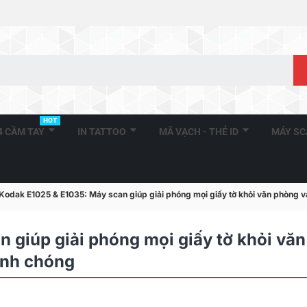
HOT
A4 CẦM TAY
IN TATTOO
MÃ VẠCH - THẺ ID
MÁY S
Kodak E1025 & E1035: Máy scan giúp giải phóng mọi giấy tờ khỏi văn phòng và
 giúp giải phóng mọi giấy tờ khỏi văn
anh chóng