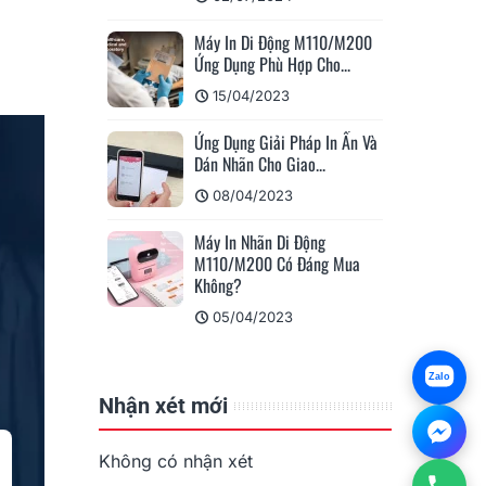
ỏi Thường Gặp
i Động Khổ A4?
Máy In Di Động M110/M200
Ứng Dụng Phù Hợp Cho...
Khuê
024
15/04/2023
h Xăm M08E-WS -
ng Cấp...
Ứng Dụng Giải Pháp In Ấn Và
Dán Nhãn Cho Giao...
24
08/04/2023
 Của KHUÊ TÚ
ược Bảo Hộ...
Máy In Nhãn Di Động
M110/M200 Có Đáng Mua
024
Không?
05/04/2023
Zalo
Nhận xét mới
Không có nhận xét