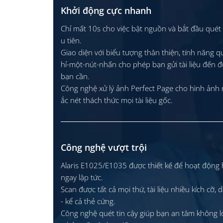
Khởi động cực nhanh
Chỉ mất 10s cho việc bật nguồn và bắt đầu quét
u tiên.
Giao diện với biểu tượng thân thiện, tính năng qu
hỉ-một-nút-nhấn cho phép bạn gửi tài liệu đến 
bạn cần.
Công nghệ xử lý ảnh Perfect Page cho hình ảnh 
ắc nét thách thức mọi tài liệu gốc.
Công nghệ vượt trội
Alaris E1025/E1035 được thiết kế để hoạt động 
ngay lập tức.
Scan được tất cả mọi thứ, tài liệu nhiều kích cỡ,
- kể cả thẻ cứng.
Công nghệ quét tin cậy giúp bạn an tâm không 