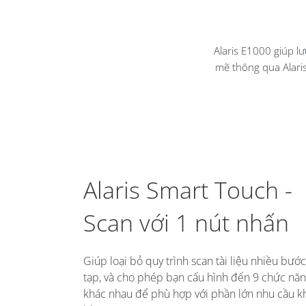
E1000 PRO - Hướng Dẫn Cài
Thông Báo EOL-Ngừng 
Đặt Và Sử Dụng Cơ Bản
Xuất Với Các Model Máy
Alaris E1000 giúp lư
10/07/2024
13/02/2023
mẽ thông qua Alari
Alaris Smart Touch -
Scan với 1 nút nhấn
Giúp loại bỏ quy trình scan tài liệu nhiều bướ
tạp, và cho phép bạn cấu hình đến 9 chức nă
khác nhau để phù hợp với phần lớn nhu cầu k