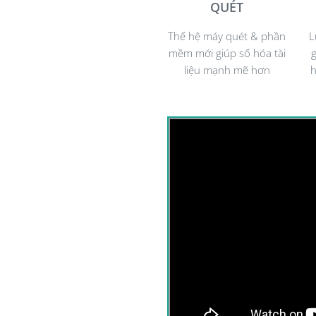
QUÉT
Tăng năng suất làm việc
Thế hệ máy quét & phần
L
07 điểm nổi bật của E1000 Series
mềm mới giúp số hóa tài
g
liệu mạnh mẽ hơn
h
(1) Đèn hiển thị lớn và trực quan cho phép 
(2) Quét tài liệu nhanh chóng với tốc độ qué
năng quét hàng ngày đến 4.000 tờ.
(3) Chức năng Smart Touch cho phép bạn cài
biến, gửi Email, gửi đến máy in mạng, hoặc c
(4) Nhỏ gọn, tinh tế có thể đặt vừa vặn trê
(5) Quét được Hộ chiếu, tài liệu lớn nhỏ, dầ
Passport hoặc Intergrated A4/Legal Size Flat
(6) Khay nạp giấy lớn chứa được 80 tờ giấy 
(7) Trình điều khiển tương thích với đa nền
Lựa chọn 02 models
Kodak Alaris E1025