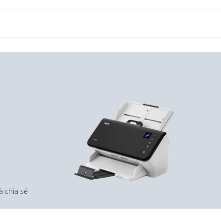
g phân khúc
à chia sẻ