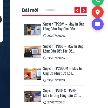
Bài mới
Supvan TP20M – Máy In Ống
Cá
Lồng Cầm Tay Cho Dân...
Su
30/07/2026
Supvan TP86E – Máy In Ống
Hư
Lồng Đầu Cốt Tốc Độ...
Nh
28/07/2026
Supvan TP2000M – Máy In
Su
Ống Co Nhiệt Cỡ Lớn...
Nh
28/07/2026
Supvan TP70E & TP76E –
Ổ 
Máy In Ống Lồng Đầu Cốt...
Ph
27/07/2026