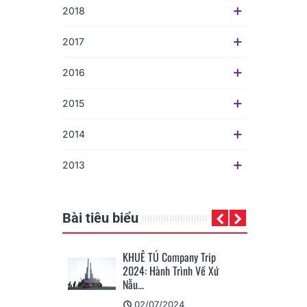
2018
2017
2016
ả
2015
ổ
2014
2013
Bài tiêu biểu
ownload, Cài Đặt
KHUÊ TÚ Company Trip
eLife...
2024: Hành Trình Về Xứ
Nẫu...
025
02/07/2024