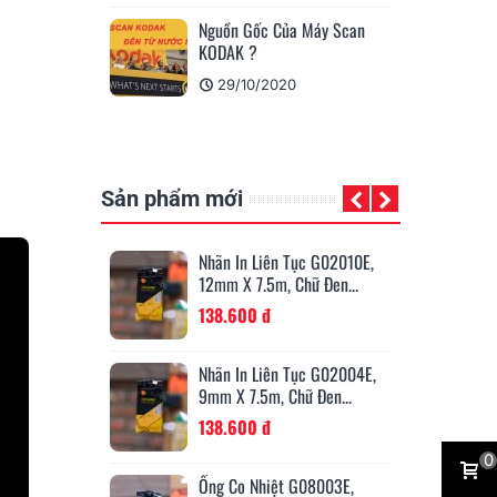
 Cầm Tay E1000
Nguồn Gốc Của Máy Scan
Hã
c Biệt?
KODAK ?
Qu
21
29/10/2020
Sản phẩm mới
Lồng Đầu Cốt
Nhãn In Liên Tục G02010E,
12mm X 7.5m, Chữ Đen...
 đ
138.600 đ
t G08006E,
Nhãn In Liên Tục G02004E,
Màu Vàng Cho...
9mm X 7.5m, Chữ Đen...
138.600 đ
0
t TP-S09WE,
Ống Co Nhiệt G08003E,