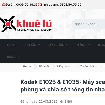
Dự án: 0909.00.99.35
Kinh doanh: 0868.50.50.55
HOME
IN NHÃN
TEM NHÃN
IN ỐNG
IN 
BLOG
Home
Bài viết
Máy scan
Về sản phẩm
Kodak E1025 & E1035: Máy scan
phòng và chia sẻ thông tin nh
Đăng ngày
22/05/2020
2188