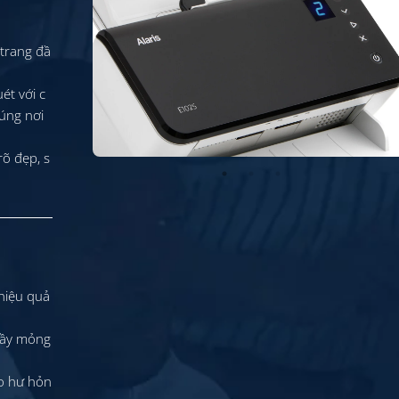
 trang đầ
ét với c
đúng nơi
rõ đẹp, s
hiệu quả
 dầy mỏng
lo hư hỏn