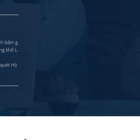
ách bấm g
ẳng khổ L
 quét Hộ
ẫn
Đặt Trước (Pre-Order) Máy In
Hướng Dẫn Cà
 &...
Nhãn Cầm Tay E1000...
PDF Trên Má
01/12/2021
26/08/20