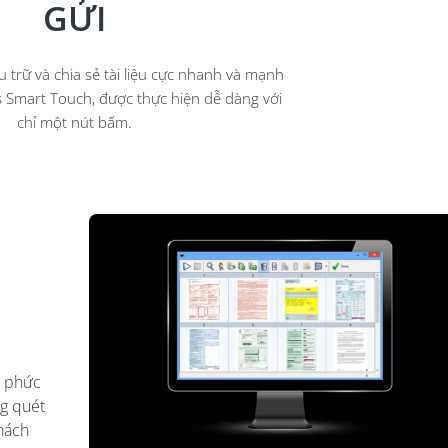
GỬI
Sản
Lợi Ích Khi Sử Dụng Máy
Máy In Nhãn
...
Scan Kodak Trong Môi...
Pro Có Gì Đặ
u trữ và chia sẻ tài liệu cực nhanh và mạnh
09/09/2021
10/03/20
s Smart Touch, được thực hiện dễ dàng với
chỉ một nút bấm.
Ổ Cắm Điện Kẹp Mặt Bàn
Máy In Ống 
MK102COB (Đen)
Niimbot C1
1.050.000 đ
10.000.000
Băng Mực Đỏ (Red Ribbon),
Ống Co Nhiệ
14.2mm X 70m Dùng Cho...
Ø9mm X 2m, 
c phức
450.000 đ
198.000 đ
ng quét
hách
Băng Mực Trắng (White
Ống Co Nhiệ