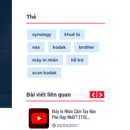
Thẻ
synology
khuê tú
nas
kodak
brother
máy in nhãn
hỗ trợ
scan kodak
Bài viết liên quan
i Đặt Tạo File
Máy In Nhãn Cầm Tay Nào
Má
y Scan Kodak
Phù Hợp Nhất? E110,...
Ở 
21
03/03/2021