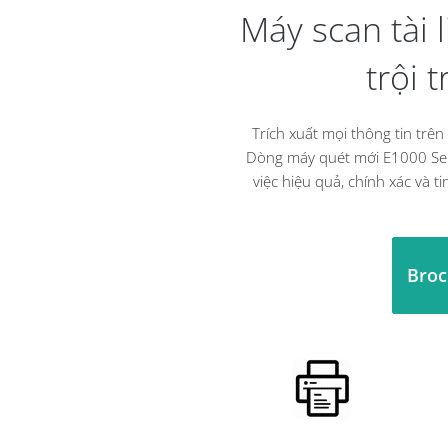
Máy scan tài 
QUÉT
Khởi động cực nhanh
trội 
Công nghệ vượt trội
Tùy chọn phụ kiện Flatbed
Trích xuất mọi thông tin trên
GỬI
Dòng máy quét mới E1000 Seri
việc hiệu quả, chính xác và ti
Alaris Smart Touch - Scan với 1 nút nhấn
Alaris Smart Touch - Công nghệ đọc mã vạch
Công nghệ bảo vệ giấy thông minh
Broc
HOÀN THÀNH
Chất lượng hình ảnh & độ chính xác tuyệt đ
Tăng năng suất làm việc
HOÀN THÀNH
Chất lượng hình ảnh & độ chính xác tuyệt đ