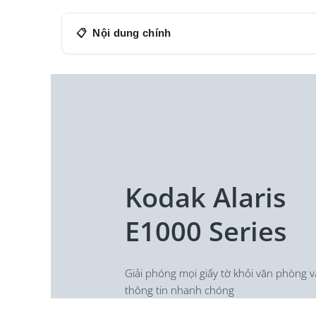
Nội dung chính
Kodak Alaris E1000 Series
Kodak Alaris E1000 Series
Máy scan tài liệu cho văn phòng vượt trội tron
QUÉT
GỬI
Kodak Alaris
HOÀN THÀNH
E1000 Series
QUÉT
Khởi động cực nhanh
Giải phóng mọi giấy tờ khỏi văn phòng v
Công nghệ vượt trội
thông tin nhanh chóng
Tùy chọn phụ kiện Flatbed