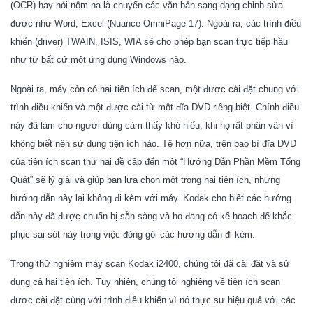
(OCR) hay nói nôm na là chuyển các văn bản sang dạng chỉnh sửa
được như Word, Excel (Nuance OmniPage 17). Ngoài ra, các trình điều
khiển (driver) TWAIN, ISIS, WIA sẽ cho phép bạn scan trực tiếp hầu
như từ bất cứ một ứng dụng Windows nào.
Ngoài ra, máy còn có hai tiện ích để scan, một được cài đặt chung với
trình điều khiển và một được cài từ một đĩa DVD riêng biệt. Chính điều
này đã làm cho người dùng cảm thấy khó hiểu, khi họ rất phân vân vì
không biết nên sử dụng tiện ích nào. Tệ hơn nữa, trên bao bì đĩa DVD
của tiện ích scan thứ hai đề cập đến một “Hướng Dẫn Phần Mềm Tổng
Quát” sẽ lý giải và giúp bạn lựa chọn một trong hai tiện ích, nhưng
hướng dẫn này lại không đi kèm với máy. Kodak cho biết các hướng
dẫn này đã được chuẩn bị sẵn sàng và họ đang có kế hoạch để khắc
phục sai sót này trong việc đóng gói các hướng dẫn đi kèm.
Trong thử nghiệm máy scan
Kodak i2400
, chúng tôi đã cài đặt và sử
dụng cả hai tiện ích. Tuy nhiên, chúng tôi nghiêng về tiện ích scan
được cài đặt cùng với trình điều khiển vì nó thực sự hiệu quả với các