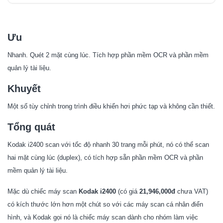
Ưu
Khuyết
Ưu
Tổng quát
Nhanh. Quét 2 mặt cùng lúc. Tích hợp phần mềm OCR và phần mềm
Cơ Bản
quản lý tài liệu.
Hiệu Suất
Khuyết
Các Vấn Đề Khác
Kết Luận
Một số tùy chỉnh trong trình điều khiển hơi phức tạp và không cần thiết.
Tổng quát
Kodak i2400
scan với tốc độ nhanh 30 trang mỗi phút, nó có thể scan
hai mặt cùng lúc (duplex), có tích hợp sẵn phần mềm OCR và phần
mềm quản lý tài liệu.
Mặc dù chiếc máy scan
Kodak i2400
(có giá
21,946,000đ
chưa VAT)
có kích thước lớn hơn một chút so với các máy scan cá nhân điển
hình, và Kodak gọi nó là chiếc máy scan dành cho nhóm làm việc