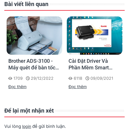
Bài viết liên quan
Brother ADS-3100 -
Cài Đặt Driver Và
Máy quét để bàn tốc
Phần Mềm Smart
độ cao cho văn phòng
Touch Cho Máy Scan
1709
29/12/2022
6118
09/09/2021
vừa và nhỏ
Kodak i2000
Đọc thêm
Đọc thêm
Để lại một nhận xét
Vui lòng
để gửi bình luận.
login