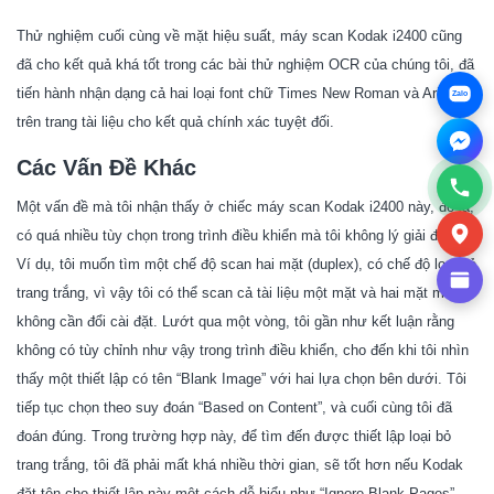
Thử nghiệm cuối cùng về mặt hiệu suất, máy scan Kodak i2400 cũng
đã cho kết quả khá tốt trong các bài thử nghiệm OCR của chúng tôi, đã
tiến hành nhận dạng cả hai loại font chữ Times New Roman và Arial
Zalo
trên trang tài liệu cho kết quả chính xác tuyệt đối.
Các Vấn Đề Khác
Một vấn đề mà tôi nhận thấy ở chiếc máy scan Kodak i2400 này, đó là,
có quá nhiều tùy chọn trong trình điều khiển mà tôi không lý giải được.
Ví dụ, tôi muốn tìm một chế độ scan hai mặt (duplex), có chế độ loại bỏ
trang trắng, vì vậy tôi có thể scan cả tài liệu một mặt và hai mặt mà
không cần đổi cài đặt. Lướt qua một vòng, tôi gần như kết luận rằng
không có tùy chỉnh như vậy trong trình điều khiển, cho đến khi tôi nhìn
thấy một thiết lập có tên “Blank Image” với hai lựa chọn bên dưới. Tôi
tiếp tục chọn theo suy đoán “Based on Content”, và cuối cùng tôi đã
đoán đúng. Trong trường hợp này, để tìm đến được thiết lập loại bỏ
trang trắng, tôi đã phải mất khá nhiều thời gian, sẽ tốt hơn nếu Kodak
đặt tên cho thiết lập này một cách dễ hiểu như “Ignore Blank Pages”.