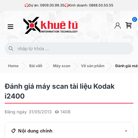
Dự án: 0909.00.99.35
Kinh doanh: 0868.50.50.55
0
Home
Bài viết
Máy scan
Về sản phẩm
Đánh giá máy
Đánh giá máy scan tài liệu Kodak
i2400
Đăng ngày
31/05/2013
1408
Nội dung chính
▾