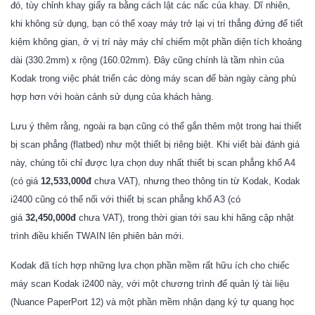
đó, tùy chỉnh khay giấy ra bằng cách lật các nấc của khay. Dĩ nhiên,
khi không sử dụng, bạn có thể xoay máy trở lại vị trí thẳng đứng để tiết
kiệm không gian, ở vị trí này máy chỉ chiếm một phần diện tích khoảng
dài (330.2mm) x rộng (160.02mm). Đây cũng chính là tầm nhìn của
Kodak trong việc phát triển các dòng máy scan để bàn ngày càng phù
hợp hơn với hoàn cảnh sử dụng của khách hàng.
Lưu ý thêm rằng, ngoài ra bạn cũng có thể gắn thêm một trong hai thiết
bị scan phẳng (flatbed) như một thiết bị riêng biệt. Khi viết bài đánh giá
này, chúng tôi chỉ được lựa chọn duy nhất thiết bị scan phẳng khổ A4
(có giá
12,533,000đ
chưa VAT), nhưng theo thông tin từ Kodak,
Kodak
i2400
cũng có thể nối với thiết bị scan phẳng khổ A3 (có
giá
32,450,000đ
chưa VAT), trong thời gian tới sau khi hãng cập nhật
trình điều khiển TWAIN lên phiên bản mới.
Kodak đã tích hợp những lựa chọn phần mềm rất hữu ích cho chiếc
máy scan Kodak i2400 này, với một chương trình để quản lý tài liệu
(Nuance PaperPort 12) và một phần mềm nhận dạng ký tự quang học