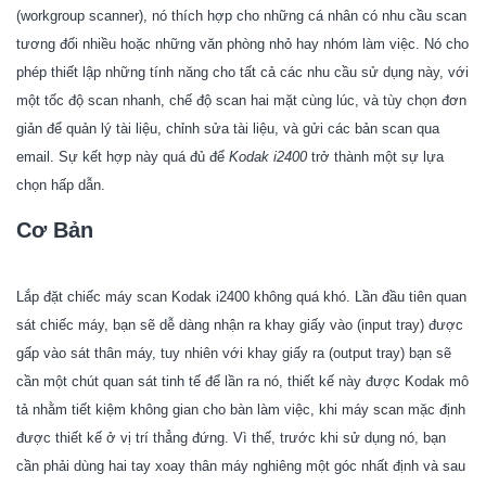
(workgroup scanner), nó thích hợp cho những cá nhân có nhu cầu scan
tương đối nhiều hoặc những văn phòng nhỏ hay nhóm làm việc. Nó cho
phép thiết lập những tính năng cho tất cả các nhu cầu sử dụng này, với
một tốc độ scan nhanh, chế độ scan hai mặt cùng lúc, và tùy chọn đơn
giản để quản lý tài liệu, chỉnh sửa tài liệu, và gửi các bản scan qua
email. Sự kết hợp này quá đủ để
Kodak i2400
trở thành một sự lựa
chọn hấp dẫn.
Cơ Bản
Lắp đặt chiếc máy scan
Kodak i2400
không quá khó. Lần đầu tiên quan
sát chiếc máy, bạn sẽ dễ dàng nhận ra khay giấy vào (input tray) được
gấp vào sát thân máy, tuy nhiên với khay giấy ra (output tray) bạn sẽ
cần một chút quan sát tinh tế để lần ra nó, thiết kế này được Kodak mô
tả nhằm tiết kiệm không gian cho bàn làm việc, khi máy scan mặc định
được thiết kế ở vị trí thẳng đứng. Vì thế, trước khi sử dụng nó, bạn
cần phải dùng hai tay xoay thân máy nghiêng một góc nhất định và sau