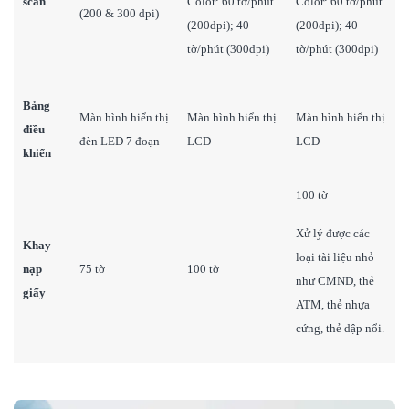
scan
Color: 60 tờ/phút
Color: 60 tờ/phút
(200 & 300 dpi)
(200dpi); 40
(200dpi); 40
tờ/phút (300dpi)
tờ/phút (300dpi)
Bảng
Màn hình hiển thị
Màn hình hiển thị
Màn hình hiển thị
điều
đèn LED 7 đoạn
LCD
LCD
khiển
100 tờ
Xử lý được các
Khay
loại tài liệu nhỏ
nạp
75 tờ
100 tờ
như CMND, thẻ
giấy
ATM, thẻ nhựa
cứng, thẻ dập nổi.