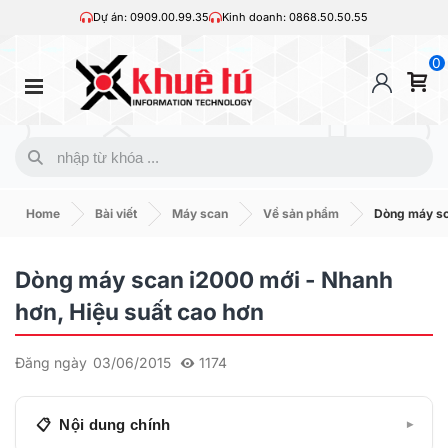
Dự án: 0909.00.99.35
Kinh doanh: 0868.50.50.55
0
Home
Bài viết
Máy scan
Về sản phẩm
Dòng máy sc
Dòng máy scan i2000 mới - Nhanh
hơn, Hiệu suất cao hơn
Đăng ngày
03/06/2015
1174
Nội dung chính
▾