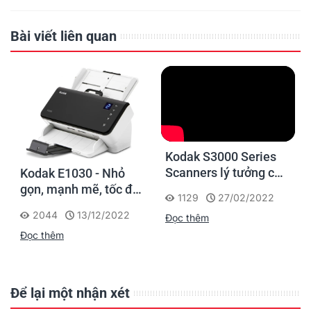
Bài viết liên quan
Kodak S3000 Series
Scanners lý tưởng cho
Kodak E1030 - Nhỏ
mọi tác vụ scan tài
gọn, mạnh mẽ, tốc độ
1129
27/02/2022
liệu tập trung với hiệu
nhanh giúp chuyển đổi
2044
13/12/2022
Đọc thêm
suất cao
số tài liệu hiệu quả
Đọc thêm
Để lại một nhận xét