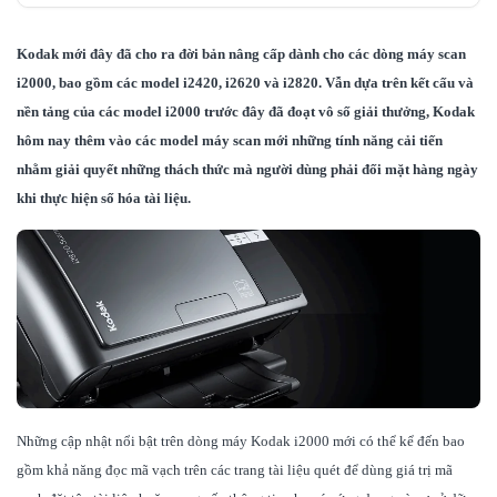
Thông số kỹ thuật tóm tắt & phân biệt giữa các
model:
Kodak mới đây đã cho ra đời bản nâng cấp dành cho các dòng máy scan
i2000, bao gồm các model i2420, i2620 và i2820. Vẫn dựa trên kết cấu và
Chất lượng hình ảnh vượt trội
nền tảng của các model i2000 trước đây đã đoạt vô số giải thưởng, Kodak
Hiệu suất cao ấn tượng
hôm nay thêm vào các model máy scan mới những tính năng cải tiến
nhằm giải quyết những thách thức mà người dùng phải đối mặt hàng ngày
Tính linh hoạt vô tận
khi thực hiện số hóa tài liệu.
Tiết kiệm không gian
Dễ sử dụng
Những cập nhật nổi bật trên dòng máy Kodak i2000 mới có thể kể đến bao
gồm khả năng đọc mã vạch trên các trang tài liệu quét để dùng giá trị mã