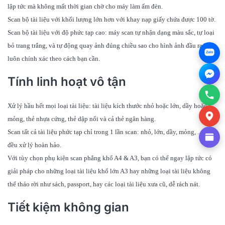
lập tức mà không mất thời gian chờ cho máy làm ấm đèn.
Scan bộ tài liệu với khối lượng lớn hơn với khay nạp giấy chứa được 100 tờ.
Scan bộ tài liệu với độ phức tạp cao: máy scan tự nhận dạng màu sắc, tự loại
bỏ trang trắng, và tự động quay ảnh đúng chiều sao cho hình ảnh đầu ra luôn
Zalo
luôn chính xác theo cách bạn cần.
Tính linh hoạt vô tận
Xử lý hầu hết mọi loại tài liệu: tài liệu kích thước nhỏ hoặc lớn, dầy hoặc
mỏng, thẻ nhựa cứng, thẻ dập nổi và cả thẻ ngân hàng.
Scan tất cả tài liệu phức tạp chỉ trong 1 lần scan: nhỏ, lớn, dầy, mỏng, ... máy
đều xử lý hoàn hảo.
Với tùy chọn phụ kiện scan phẳng khổ A4 & A3, bạn có thể ngay lập tức có
giải pháp cho những loại tài liệu khổ lớn A3 hay những loại tài liệu không
thể tháo rời như sách, passport, hay các loại tài liệu xưa cũ, dễ rách nát.
Tiết kiệm không gian