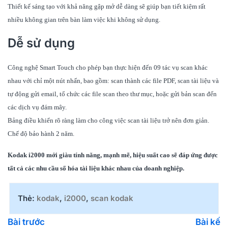
Thiết kế sáng tạo với khả năng gập mở dễ dàng sẽ giúp bạn tiết kiệm rất
nhiều không gian trên bàn làm việc khi không sử dụng.
Dễ sử dụng
Công nghệ Smart Touch cho phép bạn thực hiện đến 09 tác vụ scan khác
nhau với chỉ một nút nhấn, bao gồm: scan thành các file PDF, scan tài liệu và
tự động gửi email, tổ chức các file scan theo thư mục, hoặc gửi bản scan đến
các dịch vụ đám mây.
Bảng điều khiển rõ ràng làm cho công việc scan tài liệu trở nên đơn giản.
Chế độ bảo hành 2 năm.
Kodak i2000 mới giàu tính năng, mạnh mẽ, hiệu suất cao sẽ đáp ứng được
tất cả các nhu cầu số hóa tài liệu khác nhau của doanh nghiệp.
Thẻ:
kodak
,
i2000
,
scan kodak
Bài trước
Bài kế