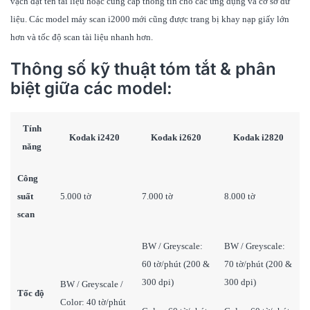
vạch đặt tên tài liệu hoặc cung cấp thông tin cho các ứng dụng và cơ sở dữ
liệu. Các model máy scan i2000 mới cũng được trang bị khay nạp giấy lớn
hơn và tốc độ scan tài liệu nhanh hơn.
Thông số kỹ thuật tóm tắt & phân
biệt giữa các model:
Tính
Kodak i2420
Kodak i2620
Kodak i2820
năng
Công
suất
5.000 tờ
7.000 tờ
8.000 tờ
scan
BW / Greyscale:
BW / Greyscale:
60 tờ/phút (200 &
70 tờ/phút (200 &
300 dpi)
300 dpi)
BW / Greyscale /
Tốc độ
Color: 40 tờ/phút