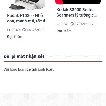
Kodak S3000 Series
Scanners lý tưởng cho
Kodak E1030 - Nhỏ
mọi tác vụ scan tài
gọn, mạnh mẽ, tốc độ
1132
27/02/2022
liệu tập trung với hiệu
nhanh giúp chuyển đổi
2049
13/12/2022
Đọc thêm
suất cao
số tài liệu hiệu quả
Đọc thêm
Để lại một nhận xét
Vui lòng
để gửi bình luận.
login