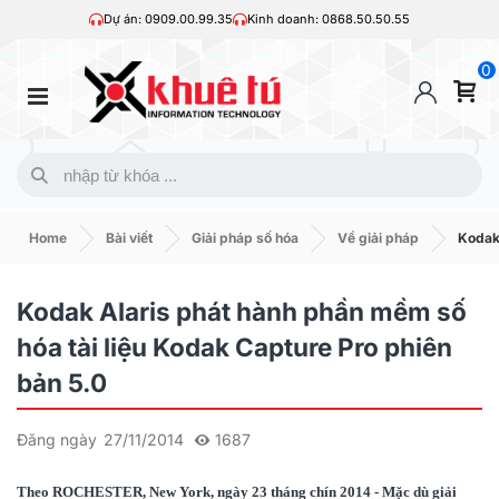
Dự án: 0909.00.99.35
Kinh doanh: 0868.50.50.55
0
Home
Bài viết
Giải pháp số hóa
Về giải pháp
Kodak 
Kodak Alaris phát hành phần mềm số
hóa tài liệu Kodak Capture Pro phiên
bản 5.0
Đăng ngày
27/11/2014
1687
Theo ROCHESTER, New York, ngày 23 tháng chín 2014 - Mặc dù giải