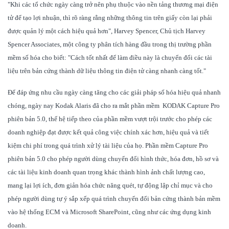
"Khi các tổ chức ngày càng trở nên phụ thuộc vào nền tảng thương mại điện
tử để tạo lợi nhuận, thì rõ ràng rằng những thông tin trên giấy còn lại phải
được quản lý một cách hiệu quả hơn", Harvey Spencer, Chủ tịch Harvey
Spencer Associates, một công ty phân tích hàng đầu trong thị trường phần
mềm số hóa cho biết: "Cách tốt nhất để làm điều này là chuyển đổi các tài
liệu trên bản cứng thành dữ liệu thông tin điện tử càng nhanh càng tốt."
Để đáp ứng nhu cầu ngày càng tăng cho các giải pháp số hóa hiệu quả nhanh
chóng, ngày nay Kodak Alaris đã cho ra mắt phần mềm
KODAK Capture Pro
phiên bản 5.0, thế hệ tiếp theo của phần mềm vượt trội trước cho phép các
doanh nghiệp đạt được kết quả công việc chính xác hơn, hiệu quả và tiết
kiệm chi phí trong quá trình xử lý tài liệu của họ. Phần mềm Capture Pro
phiên bản 5.0 cho phép người dùng chuyển đổi hình thức, hóa đơn, hồ sơ và
các tài liệu kinh doanh quan trọng khác thành hình ảnh chất lượng cao,
mang lại lợi ích, đơn giản hóa chức năng quét, tự động lập chỉ mục và cho
phép người dùng tự ý sắp xếp quá trình chuyển đổi bản cứng thành bản mềm
vào hệ thống ECM và Microsoft SharePoint, cũng như các ứng dụng kinh
doanh.