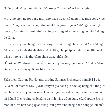
Những tính năng mới nổi bật nhất trong Capture v5.0 Pro bao gồm:
Một giao diện người dùng mới: cho phép người sử dụng thực hiện công việc
quét với một cái nhấp chuột duy nhất. Các giao diện mới đơn giản và trực
quan giúp những người thỉnh thoảng sử dụng máy quét cũng có thể sử dụng
dễ dàng.
Cải tiến năng suất bằng cách tự động xóa các trang phân tách được sử dụng
để tách bộ và chia thành nhiều bộ tài liệu, cho phép tạo nên bộ tài liệu mới
bằng phương pháp thủ công chọn trang phân tách.
Hỗ trợ của Windows 8.1 và hỗ trợ mở rộng của máy quét mới từ Kodak Alaris,
cũng như các máy quét của bên thứ ba.
Phần mềm
Capture Pro
đạt giải thưởng
Summer Pick Award
năm 2014 của
Buyers Laboratory LLC (BLI), chuyên gia đánh giá độc lập hàng đầu thế giới
về phần cứng và phần mềm số hóa tài liệu, trong danh mục giải pháp số hóa
tài liệu. BLI cho rằng chức năng và tính năng dễ sử dụng của Capture Pro là
một lợi điểm bán hàng quan trọng, cùng với tính năng nhận dạng phiếu biểu