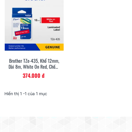
Brother TZe-435, Khổ 12mm,
Dài 8m, White On Red, Chống
Thấm Nước
374.000 đ
Hiển thị
1
-1 của 1 mục