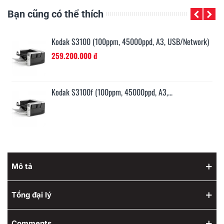
Bạn cũng có thể thích
k)
Kodak S3100 (100ppm, 45000ppd, A3, USB/Network)
259.200.000 đ
Kodak S3100f (100ppm, 45000ppd, A3,...
Mô tả
Tổng đại lý
Comments