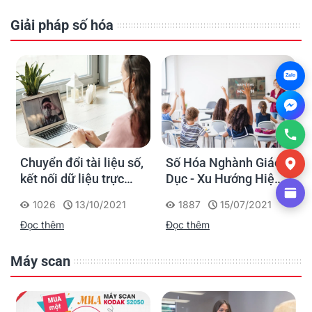
Giải pháp số hóa
Zalo
Chuyển đổi tài liệu số,
Số Hóa Nghành Giáo
kết nối dữ liệu trực
Dục - Xu Hướng Hiện
tuyến – Thích ứng với
Đại Và Cấp Thiết
1026
13/10/2021
1887
15/07/2021
điều kiện làm việc thời
Đọc thêm
Đọc thêm
Covid và hậu Covid
Máy scan