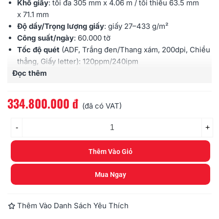
Khổ giấy
: tối đa 305 mm x 4.06 m / tối thiểu 63.5 mm
x 71.1 mm
Độ dầy/Trọng lượng giấy
: giấy 27–433 g/m²
Công suất/ngày
: 60.000 tờ
Tốc độ quét
(ADF, Trắng đen/Thang xám, 200dpi, Chiều
thẳng, Giấy letter): 120ppm/240ipm
Đọc thêm
Tốc độ quét
(ADF, Màu, 200dpi, Chiều thẳng, Giấy
letter): 120ppm/240ipm
Cảm biến hình ảnh
: CIS kép
334.800.000 đ
(đã có VAT)
Đèn chiếu sáng
: đèn LED kép
Độ phân giải quang học
: 600dpi
-
+
Khay nạp
: 500 tờ (định lượng 80 g/m²)
Cổng kết nối
: USB 3.2 GEN1 / Ethernet 10/100/1000
Thêm Vào Giỏ
Bảo hành
: 12 tháng
Mua Ngay
Thêm Vào Danh Sách Yêu Thích