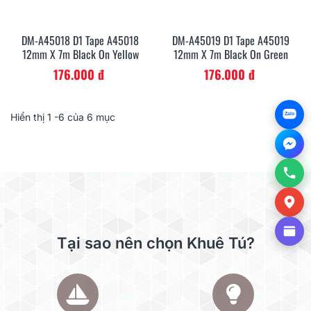
DM-A45018 D1 Tape A45018
DM-A45019 D1 Tape A45019
12mm X 7m Black On Yellow
12mm X 7m Black On Green
176.000 đ
176.000 đ
Zalo
Hiển thị
1
-6 của 6 mục
Tại sao nên chọn Khuê Tú?