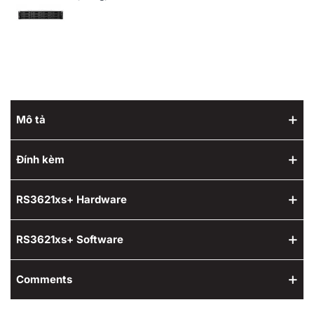
Mô tả
Đính kèm
RS3621xs+ Hardware
RS3621xs+ Software
Comments