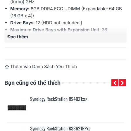
(turbo) GHz
Memory:
8GB DDR4 ECC
UDIMM
(Expandable: 64 GB
(16 GB x 4))
Drive Bays
: 12 (HDD not included )
Maximum Drive Bays with Expansion Unit
: 36
Đọc thêm
(Expansion Unit: RX1217/RX1217RP X 2)
Hot swappable Drive
: Yes
External Ports:
RJ-45 1GbE LAN X
4
;
RJ-45 10GbE LAN
X
2
; USB 3.2 X
2,
Expansion Port X
2
PCIe Expansion:
2 x Gen3 x8 slots (x8 link)
Thêm Vào Danh Sách Yêu Thích
Redundant Power Supply
: Yes
Maximum IP cam (License required): 90
(including 2
Bạn cũng có thể thích
Free License)
Warranty:
5 years
Synology RackStation RS4021xs+
Synology RackStation RS3621RPxs