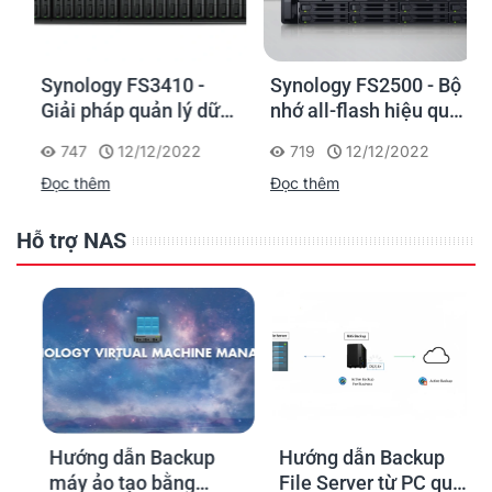
Synology FS3410 -
Synology FS2500 - Bộ
Giải pháp quản lý dữ
nhớ all-flash hiệu quả
liệu hiệu suất cao, tiết
về chi phí cho các
747
12/12/2022
719
12/12/2022
kiệm chi phí cho
doanh nghiệp vừa và
Đọc thêm
Đọc thêm
doanh nghiệp vừa và
nhỏ
nhỏ
Hỗ trợ NAS
Hướng dẫn Backup
Hướng dẫn Backup
máy ảo tạo bằng
File Server từ PC qua