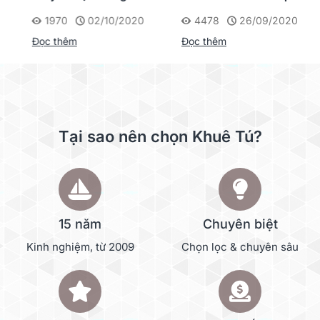
Virtual Machine
NAS Synology
1970
02/10/2020
4478
26/09/2020
Manager trong NAS
Đọc thêm
Đọc thêm
Synology
Tại sao nên chọn Khuê Tú?
15 năm
Chuyên biệt
Kinh nghiệm, từ 2009
Chọn lọc & chuyên sâu