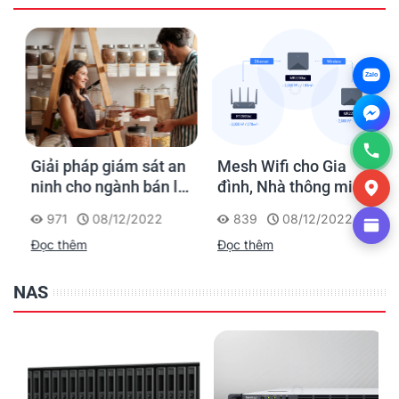
Zalo
Giải pháp giám sát an
Mesh Wifi cho Gia
ninh cho ngành bán lẻ
đình, Nhà thông minh
của Synology
Smart Home và Văn
971
08/12/2022
839
08/12/2022
phòng nhỏ
Đọc thêm
Đọc thêm
NAS