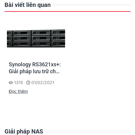
Bài viết liên quan
Synology RS3621xs+:
Giải pháp lưu trữ cho
doanh nghiệp đảm
1315
01/02/2021
bảo an toàn và chính
Đọc thêm
xác tuyệt đối
Giải pháp NAS