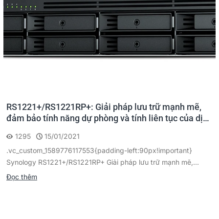
RS1221+/RS1221RP+: Giải pháp lưu trữ mạnh mẽ,
đảm bảo tính năng dự phòng và tính liên tục của dịch
vụ
1295
15/01/2021
.vc_custom_1589776117553{padding-left:90px!important}
Synology RS1221+/RS1221RP+ Giải pháp lưu trữ mạnh mẽ,...
Đọc thêm