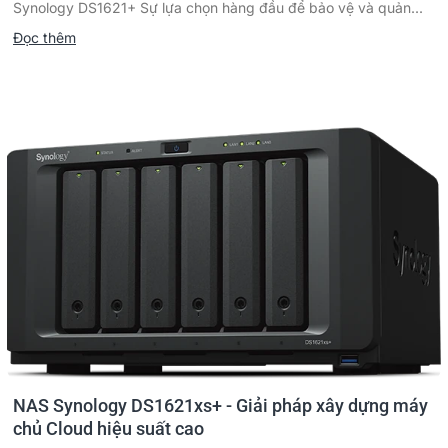
Synology DS1621+ Sự lựa chọn hàng đầu để bảo vệ và quản...
Đọc thêm
NAS Synology DS1621xs+ - Giải pháp xây dựng máy
chủ Cloud hiệu suất cao