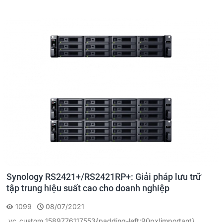
Synology RS2421+​/​RS2421RP+: Giải pháp lưu trữ
tập trung hiệu suất cao cho doanh nghiệp
1099
08/07/2021
.vc_custom_1589776117553{padding-left:90px!important}