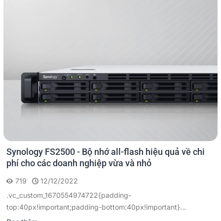
Synology FS2500 - Bộ nhớ all-flash hiệu quả về chi
phí cho các doanh nghiệp vừa và nhỏ
719
12/12/2022
.vc_custom_1670554974722{padding-
top:40px!important;padding-bottom:40px!important}...