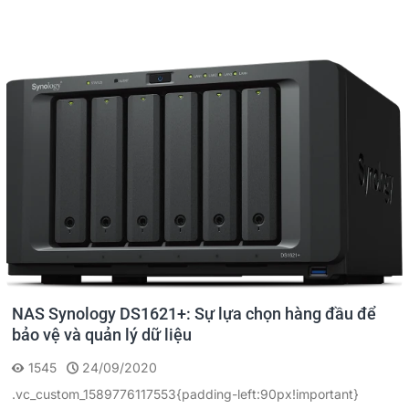
NAS Synology DS1621+: Sự lựa chọn hàng đầu để
bảo vệ và quản lý dữ liệu
1545
24/09/2020
.vc_custom_1589776117553{padding-left:90px!important}