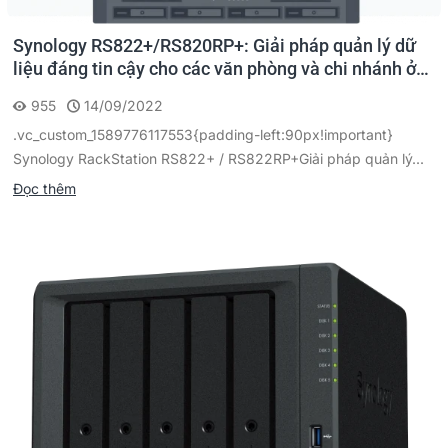
Synology RS822+/RS820RP+: Giải pháp quản lý dữ
liệu đáng tin cậy cho các văn phòng và chi nhánh ở
xa
955
14/09/2022
.vc_custom_1589776117553{padding-left:90px!important}
Synology RackStation RS822+ / RS822RP+Giải pháp quản lý...
Đọc thêm