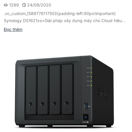
1289
24/09/2020
.vc_custom_1589776117553{padding-left:90px!important}
Synology DS1621xs+Giải pháp xây dựng máy chủ Cloud hiệu...
Đọc thêm