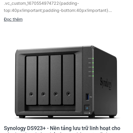
.vc_custom_1670554974722{padding-
top:40px!important;padding-bottom:40px!important}...
Đọc thêm
Synology DS923+ - Nền tảng lưu trữ linh hoạt cho