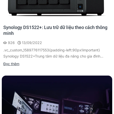
Synology DS1522+: Lưu trữ dữ liệu theo cách thông
minh
926
13/09/2022
.vc_custom_1589776117553{padding-left:90px!important}
Synology DS1522+Trung tâm dữ liệu đa năng cho gia đình...
Đọc thêm