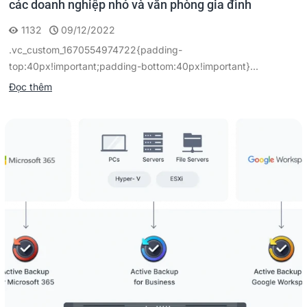
các doanh nghiệp nhỏ và văn phòng gia đình
1132
09/12/2022
.vc_custom_1670554974722{padding-
top:40px!important;padding-bottom:40px!important}...
Đọc thêm