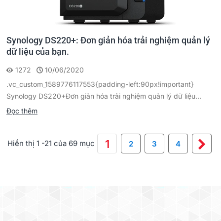
Synology DS220+: Đơn giản hóa trải nghiệm quản lý
dữ liệu của bạn.
1272
10/06/2020
.vc_custom_1589776117553{padding-left:90px!important}
Synology DS220+Đơn giản hóa trải nghiệm quản lý dữ liệu...
Đọc thêm
Ti
1
Hiển thị 1 -21 của 69 mục
2
3
4
th