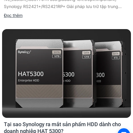
Synology RS2421+/RS2421RP+ Giải pháp lưu trữ tập trung...
Đọc thêm
Tại sao Synology ra mắt sản phẩm HDD dành cho
doanh nghiệp HAT 5300?