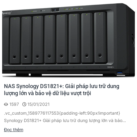
NAS Synology DS1821+: Giải pháp lưu trữ dung
lượng lớn và bảo vệ dữ liệu vượt trội
1597
15/01/2021
.vc_custom_1589776117553{padding-left:90px!important}
Synology DS1821+ Giải pháp lưu trữ dung lượng lớn và bảo...
Đọc thêm