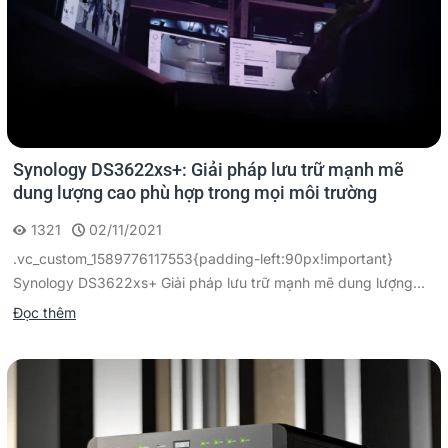
Synology DS3622xs+: Giải pháp lưu trữ mạnh mẽ
dung lượng cao phù hợp trong mọi môi trường
1321
02/11/2021
.vc_custom_1589776117553{padding-left:90px!important}
Synology DS3622xs+ Giải pháp lưu trữ mạnh mẽ dung lượng...
Đọc thêm