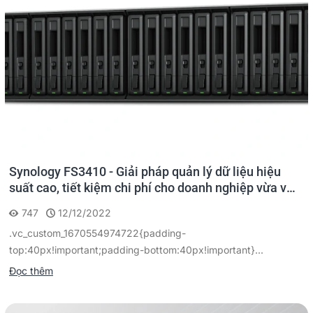
Synology FS3410 - Giải pháp quản lý dữ liệu hiệu
suất cao, tiết kiệm chi phí cho doanh nghiệp vừa và
nhỏ
747
12/12/2022
.vc_custom_1670554974722{padding-
top:40px!important;padding-bottom:40px!important}...
Đọc thêm