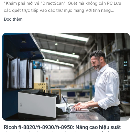
"Khám phá mới về "DirectScan". Quét mà không cần PC Lưu
các quét trực tiếp vào các thư mục mạng Với tính năng...
Đọc thêm
Ricoh fi-8820/fi-8930/fi-8950: Nâng cao hiệu suất