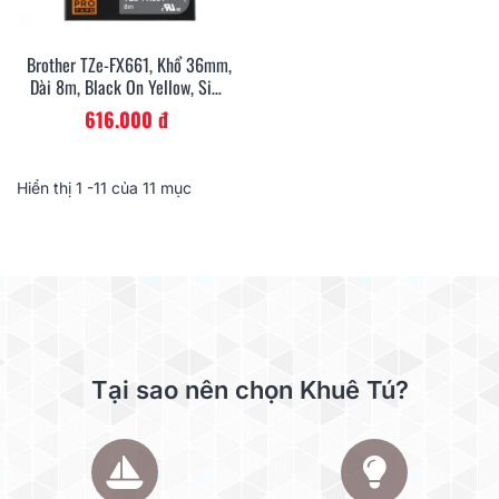
Brother TZe-FX661, Khổ 36mm,
Dài 8m, Black On Yellow, Siêu
Dẻo, Chống Thấm Nước
616.000 đ
Hiển thị
1
-11 của 11 mục
Tại sao nên chọn Khuê Tú?