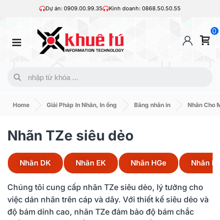
Dự án: 0909.00.99.35
Kinh doanh: 0868.50.50.55
0
Home
Giải Pháp In Nhãn, In ống
Băng nhãn in
Nhãn Cho M
Nhãn TZe siêu dẻo
Nhãn DK
Nhãn EK
Nhãn HGe
Nhãn HZ
Chúng tôi cung cấp nhãn TZe siêu dẻo, lý tưởng cho
việc dán nhãn trên cáp và dây. Với thiết kế siêu dẻo và
độ bám dính cao, nhãn TZe đảm bảo độ bám chắc