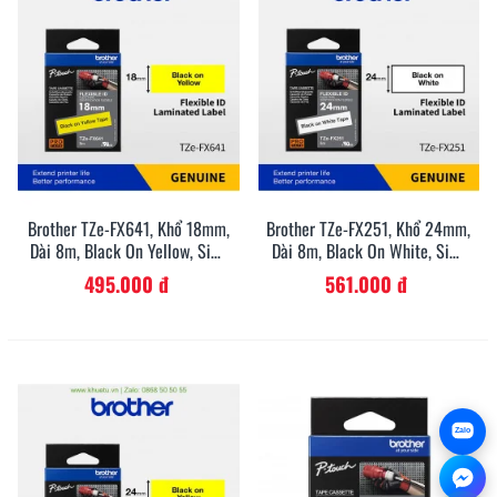
Brother TZe-FX641, Khổ 18mm,
Brother TZe-FX251, Khổ 24mm,
Dài 8m, Black On Yellow, Siêu
Dài 8m, Black On White, Siêu
Dẻo, Chống Thấm Nước
Dẻo, Chống Thấm Nước
495.000 đ
561.000 đ
Zalo