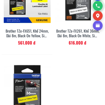
Brother TZe-FX651, Khổ 24mm,
Brother TZe-FX261, Khổ 36mm,
Dài 8m, Black On Yellow, Siêu
Dài 8m, Black On White, Siêu
Dẻo, Chống Thấm Nước
Dẻo, Chống Thấm Nước
561.000 đ
616.000 đ