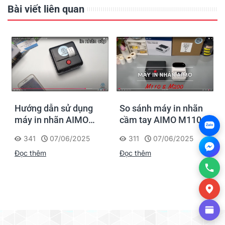
Bài viết liên quan
Hướng dẫn sử dụng
So sánh máy in nhãn
máy in nhãn AIMO
cầm tay AIMO M110
Zalo
M110 và M200 chi tiết
và M200 – Nên chọn
341
07/06/2025
311
07/06/2025
mẫu nào?
Đọc thêm
Đọc thêm