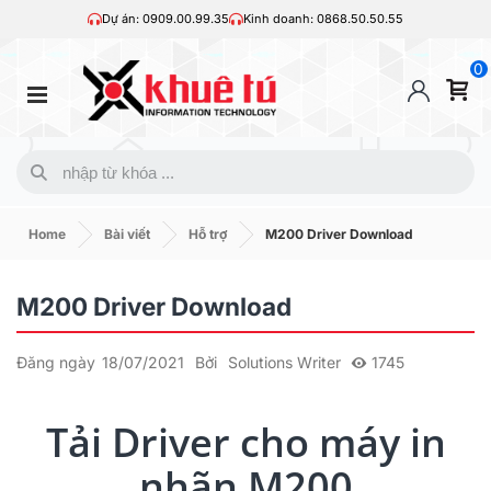
Dự án: 0909.00.99.35
Kinh doanh: 0868.50.50.55
0
Home
Bài viết
Hỗ trợ
M200 Driver Download
M200 Driver Download
Đăng ngày
18/07/2021
Bởi
Solutions Writer
1745
Tải Driver cho máy in
nhãn M200