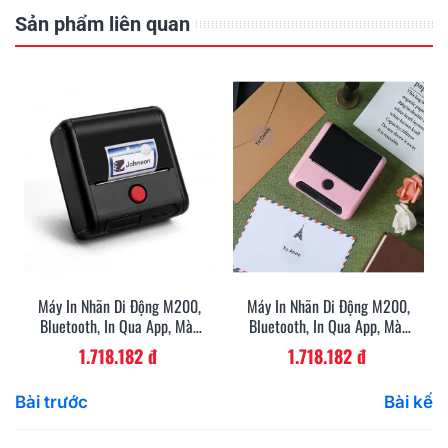
Sản phẩm liên quan
Máy In Nhãn Di Động M200,
Máy In Nhãn Di Động M200,
Bluetooth, In Qua App, Màu
Bluetooth, In Qua App, Màu
Đen
Trắng
1.718.182 đ
1.718.182 đ
Bài trước
Bài kế