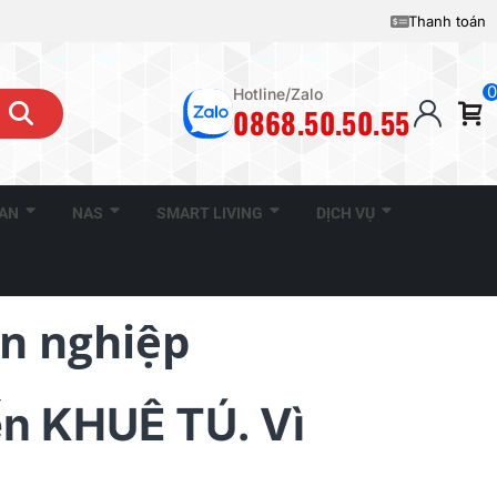
Thanh toán
0
Hotline/Zalo
0868.50.50.55
CAN
NAS
SMART LIVING
DỊCH VỤ
ên nghiệp
ến KHUÊ TÚ. Vì