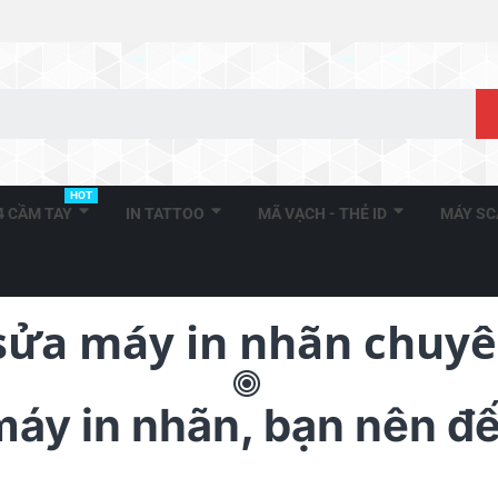
HOT
A4 CẦM TAY
IN TATTOO
MÃ VẠCH - THẺ ID
MÁY S
sửa máy in nhãn chuy
máy in nhãn, bạn nên đ