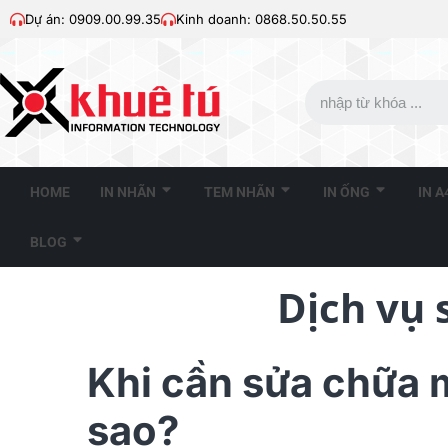
Dự án: 0909.00.99.35
Kinh doanh: 0868.50.50.55
HOME
IN NHÃN
TEM NHÃN
IN ỐNG
IN 
BLOG
Dịch vụ 
Khi cần sửa chữa 
sao?