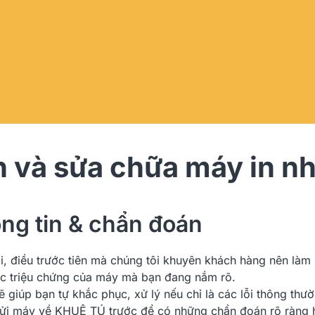
n và sửa chữa máy in n
ông tin & chẩn đoán
ỗi, điều trước tiên mà chúng tôi khuyên khách hàng nên là
 các triệu chứng của máy mà bạn đang nắm rõ.
 giúp bạn tự khắc phục, xử lý nếu chỉ là các lỗi thông th
n gửi máy về KHUÊ TÚ trước để có những chẩn đoán rõ ràng