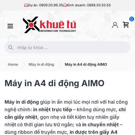
Dự án: 0909.00.99.35
Kinh doanh: 0868.50.50.55
0
Home
Máy in di động
Máy in A4 di động AIMO
Máy in A4 di động AIMO
Máy in di động
giúp in ấn mọi lúc mọi nơi với hai công
nghệ chính:
in nhiệt trực tiếp
– không dùng mực,
chỉ
cần giấy nhiệt
, gọn nhẹ và tiết kiệm tuy nhiên giấy
nhiệt có thời gian lưu trữ ngắn; và
in chuyển nhiệt
–
dùng ribbon để truyền mực,
in được trên giấy A4