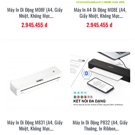
Bluetooth/USB-C)
3.927.273 đ
220.000 đ
Máy In Di Động M08F (A4, Giấy
Máy In A4 Di Động M08E (A4,
Nhiệt, Không Mực,
Giấy Nhiệt, Không Mực,
Bluetooth/USB-C)
Bluetooth/USB-C)
2.945.455 đ
2.945.455 đ
In giấy A4 thường
In giấy A4 nhiệt
Giấy nhiệt 
Máy In Di Động M831 (A4, Giấy
Máy In Di Động P832 (A4, Giấy
Nhiệt, Không Mực,
Thường, In Ribbon,
Bluetooth/USB-C)
Bluetooth/USB-C)