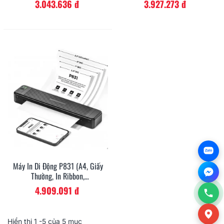
3.043.636 đ
3.927.273 đ
Zalo
Máy In Di Động P831 (A4, Giấy
Thường, In Ribbon,
Bluetooth/USB-C)
4.909.091 đ
Hiển thị
1
-5 của 5 mục