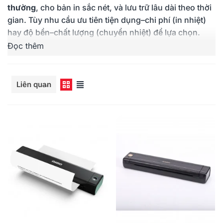
thường
, cho bản in sắc nét, và lưu trữ lâu dài theo thời
gian. Tùy nhu cầu ưu tiên tiện dụng–chi phí (in nhiệt)
hay độ bền–chất lượng (chuyển nhiệt) để lựa chọn.
Đọc thêm
In giấy A4 thường
Xem
Liên quan
Máy In Di Động P832 (A4, Giấy
Mực Ribbon P-215PK Cho Máy In
Xem Nhanh
Xem Nhanh
Thường, In Ribbon,
P831/P832, Chính Hãng AIMO