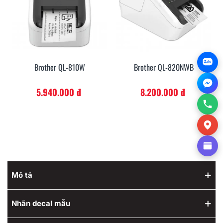
Zalo
Brother QL-810W
Brother QL-820NWB
5.940.000 đ
8.200.000 đ
Mô tả
Nhãn decal mẫu