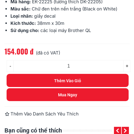
Mã hàng:
EK-22225 (tương thích DK-22205)
Màu sắc:
Chữ đen trên nền trắng (Black on White)
Loại nhãn:
giấy decal
Kích thước:
38mm x 30m
Sử dụng cho:
các loại máy Brother
QL
154.000 đ
Đọc thêm
(đã có VAT)
-
+
Thêm Vào Giỏ
Mua Ngay
Thêm Vào Danh Sách Yêu Thích
Bạn cũng có thể thích