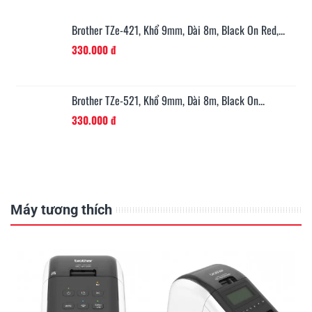
n...
Brother TZe-421, Khổ 9mm, Dài 8m, Black On Red,...
330.000 đ
Brother TZe-521, Khổ 9mm, Dài 8m, Black On...
330.000 đ
Máy tương thích
E