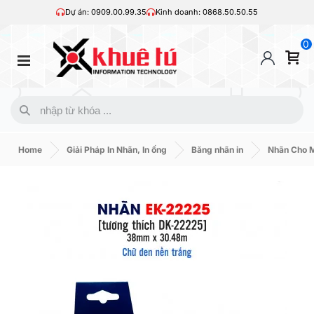
Dự án: 0909.00.99.35
Kinh doanh: 0868.50.50.55
0
Home
Giải Pháp In Nhãn, In ống
Băng nhãn in
Nhãn Cho M