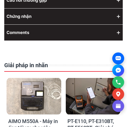
Câu hỏi thường gặp
Chứng nhận
Comments
Zalo
Giải pháp in nhãn
AIMO M550A - Máy in
PT-E110, PT-E310BT,