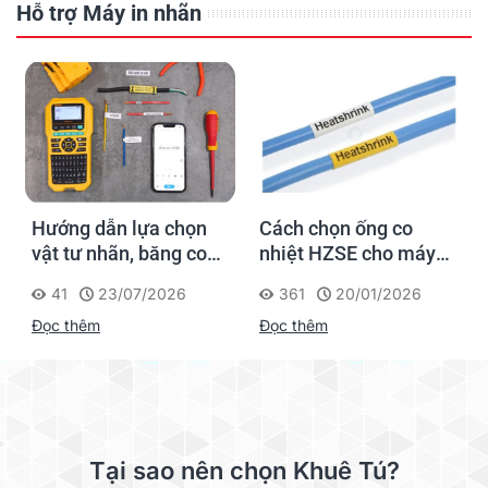
Hỗ trợ Máy in nhãn
Hướng dẫn lựa chọn
Cách chọn ống co
vật tư nhãn, băng co
nhiệt HZSE cho máy in
nhiệt, thẻ cáp cho
nhãn đúng chuẩn
41
23/07/2026
361
20/01/2026
Supvan G15M Pro
Đọc thêm
Đọc thêm
Tại sao nên chọn Khuê Tú?