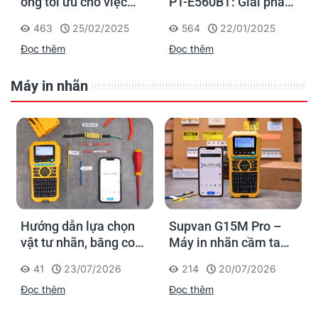
ống tối ưu cho việc
PT-E560BT: Giải pháp
đánh dấu, phân loại và
in nhãn cầm tay công
463
25/02/2025
564
22/01/2025
nhận diện cáp điện,
nghiệp của Brother
Đọc thêm
Đọc thêm
cáp mạng
Máy in nhãn
Hướng dẫn lựa chọn
Supvan G15M Pro –
vật tư nhãn, băng co
Máy in nhãn cầm tay
nhiệt, thẻ cáp cho
cho dân thi công: đánh
41
23/07/2026
214
20/07/2026
Supvan G15M Pro
dấu một lần, tra cứu
Đọc thêm
Đọc thêm
trọn đời công trình