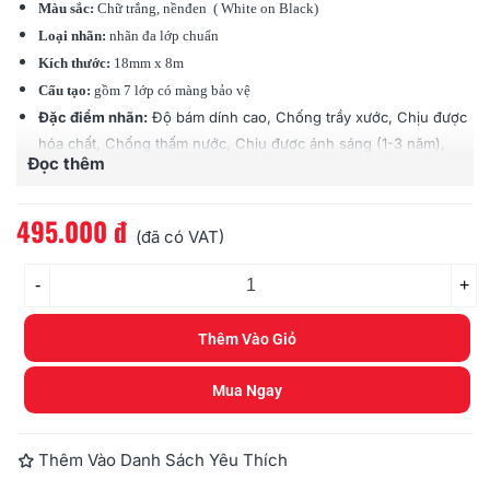
Màu sắc:
Chữ
trắng
, nềnđen (
White
on
Black
)
Loại nhãn:
nhãn đa lớp chuẩn
Kích thước:
18mm x 8m
Cấu tạo:
gồm 7 lớp có màng bảo vệ
Đặc điểm nhãn:
Độ bám dính cao, Chống trầy xước, Chịu được
hóa chất, Chống thấm nước, Chịu được ánh sáng (1-3 năm),
Đọc thêm
Chịu được nhiệt độ (-80 độ - 200 độ C)
Tương thích:
các loại máy Brother Ptouch (PT)
495.000 đ
(đã có VAT)
-
+
Thêm Vào Giỏ
Mua Ngay
Thêm Vào Danh Sách Yêu Thích