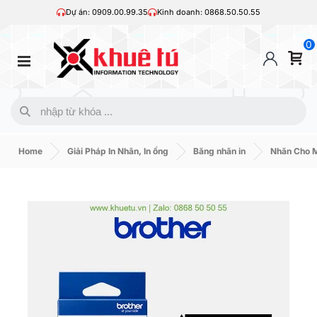
Dự án: 0909.00.99.35
Kinh doanh: 0868.50.50.55
0
Home
Giải Pháp In Nhãn, In ống
Băng nhãn in
Nhãn Cho M