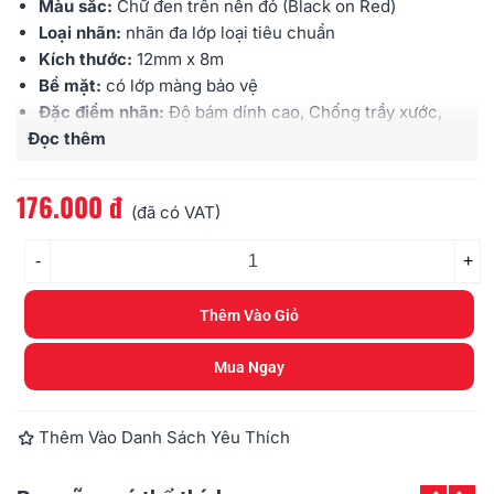
Màu sắc:
Chữ đen trên nền đỏ (Black on Red)
Loại nhãn:
nhãn đa lớp loại tiêu chuẩn
Kích thước:
12mm x 8m
Bề mặt:
có lớp màng bảo vệ
Đặc điểm nhãn:
Độ bám dính cao, Chống trầy xước,
Đọc thêm
Chịu được hóa chất, Chống thấm nước, Chịu được
cường độ ánh sáng cao, Chịu được nhiệt độ
Sử dụng cho:
các loại máy Brother
Ptouch
176.000 đ
(đã có VAT)
-
+
Thêm Vào Giỏ
Mua Ngay
Thêm Vào Danh Sách Yêu Thích