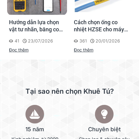
Hướng dẫn lựa chọn
Cách chọn ống co
vật tư nhãn, băng co
nhiệt HZSE cho máy in
nhiệt, thẻ cáp cho
nhãn đúng chuẩn
41
23/07/2026
361
20/01/2026
Supvan G15M Pro
Đọc thêm
Đọc thêm
Tại sao nên chọn Khuê Tú?
15 năm
Chuyên biệt