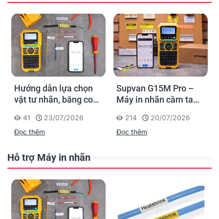
Hướng dẫn lựa chọn
Supvan G15M Pro –
vật tư nhãn, băng co
Máy in nhãn cầm tay
nhiệt, thẻ cáp cho
cho dân thi công: đánh
41
23/07/2026
214
20/07/2026
Supvan G15M Pro
dấu một lần, tra cứu
Đọc thêm
Đọc thêm
trọn đời công trình
Hỗ trợ Máy in nhãn