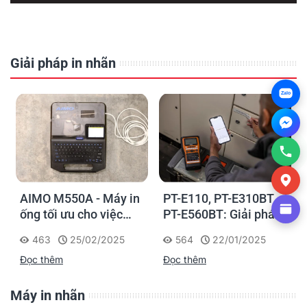
Giải pháp in nhãn
Zalo
AIMO M550A - Máy in
PT-E110, PT-E310BT,
ống tối ưu cho việc
PT-E560BT: Giải pháp
đánh dấu, phân loại và
in nhãn cầm tay công
463
25/02/2025
564
22/01/2025
nhận diện cáp điện,
nghiệp của Brother
Đọc thêm
Đọc thêm
cáp mạng
Máy in nhãn