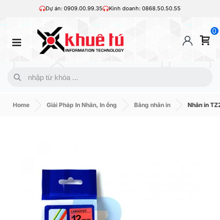
Dự án: 0909.00.99.35
Kinh doanh: 0868.50.50.55
0
Home
Giải Pháp In Nhãn, In ống
Băng nhãn in
Nhãn in TZ