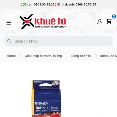
Dự án: 0909.00.99.35
Kinh doanh: 0868.50.50.55
0
Home
Giải Pháp In Nhãn, In ống
Băng nhãn in
Nhãn Cho 