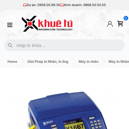
Dự án: 0909.00.99.35
Kinh doanh: 0868.50.50.55
0
Home
Giải Pháp In Nhãn, In ống
Máy in nhãn
Máy In Nhãn