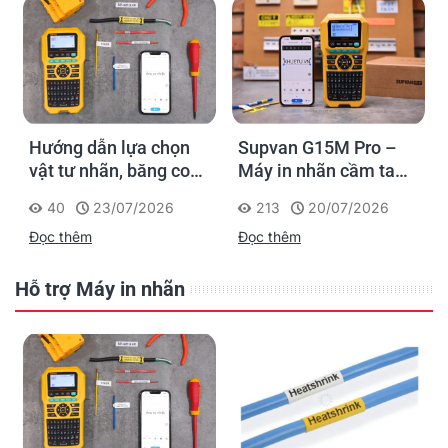
Hướng dẫn lựa chọn
Supvan G15M Pro –
vật tư nhãn, băng co
Máy in nhãn cầm tay
nhiệt, thẻ cáp cho
cho dân thi công: đánh
40
23/07/2026
213
20/07/2026
Supvan G15M Pro
dấu một lần, tra cứu
Đọc thêm
Đọc thêm
trọn đời công trình
Hỗ trợ Máy in nhãn