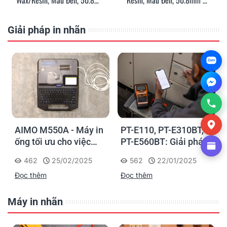
Wax/Resin, Màu Đen, 50.8mm
Resin, Màu Đen, 50.8mm X
X 22.8m
45.72m
Giải pháp in nhãn
Zalo
AIMO M550A - Máy in
PT-E110, PT-E310BT,
ống tối ưu cho việc
PT-E560BT: Giải pháp
đánh dấu, phân loại và
in nhãn cầm tay công
462
25/02/2025
562
22/01/2025
nhận diện cáp điện,
nghiệp của Brother
Đọc thêm
Đọc thêm
cáp mạng
Máy in nhãn