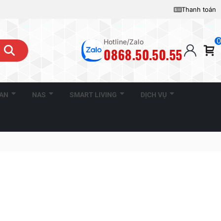
Thanh toán
0
Hotline/Zalo
0868.50.50.55
CAN
NAS
SMART LIVING
DỊCH VỤ