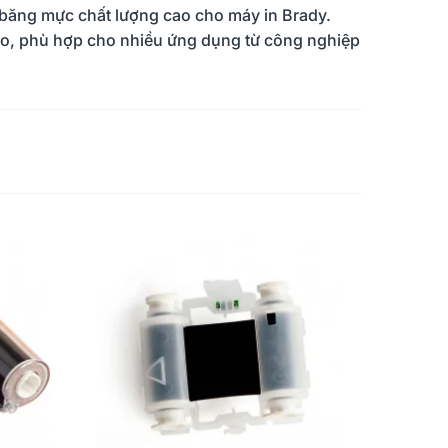
băng mực chất lượng cao cho máy in Brady.
ao, phù hợp cho nhiều ứng dụng từ công nghiệp
 Cuộc Sống Vào Nếp Bằng
Ứng dụng giải pháp in ấn và
ơng Pháp KONMARI Của
dán nhãn cho giao thông vậ
ời Nhật
tải
55
12/05/2023
1175
08/04/2023
thêm
Đọc thêm