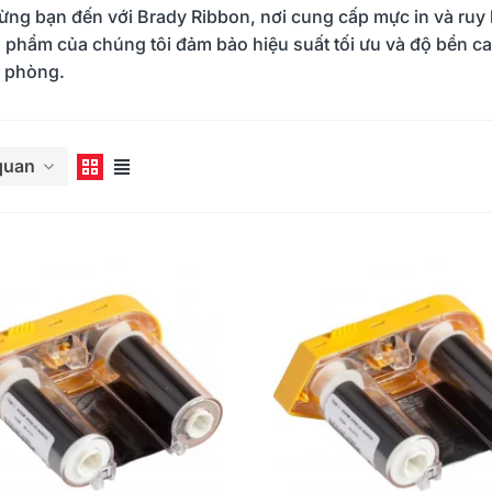
ng bạn đến với Brady Ribbon, nơi cung cấp mực in và ruy 
 phẩm của chúng tôi đảm bảo hiệu suất tối ưu và độ bền c
 phòng.
êm
 quan
-E310BT, PT-
Brother Ra Mắt Máy In Nhãn
Xếp
i pháp in nhãn
Để Bàn Mới PT-D460BT & PT-
Phư
ng nghiệp của
D610BT - Giải Pháp Một
Ngư
/01/2025
1497
15/05/2023
8
Chạm Cho Dân Văn Phòng
Đọc thêm
Đọc 