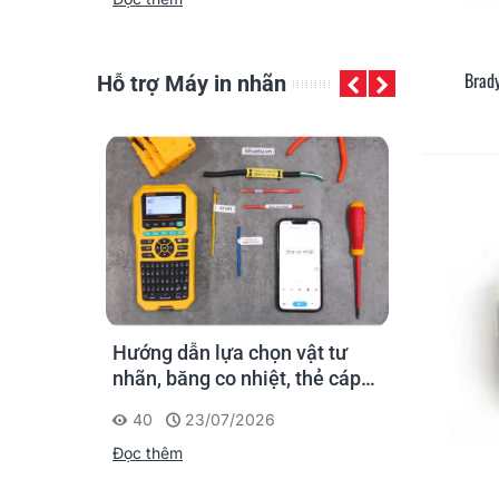
Brad
Hỗ trợ Máy in nhãn
in nhãn
Hướng dẫn lựa chọn vật tư
Cách chọn 
cho người
nhãn, băng co nhiệt, thẻ cáp
cho máy in
cho Supvan G15M Pro
40
23/07/2026
360
20
Đọc thêm
Đọc thêm