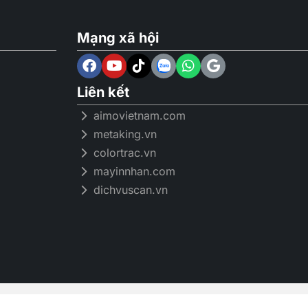
Mạng xã hội
Liên kết
aimovietnam.com
metaking.vn
colortrac.vn
mayinnhan.com
dichvuscan.vn