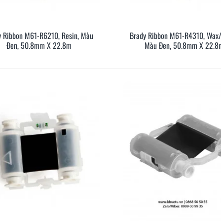
y Ribbon M61-R6210, Resin, Màu
Brady Ribbon M61-R4310, Wax/
Xem Nhanh
Xem Nh
Đen, 50.8mm X 22.8m
Màu Đen, 50.8mm X 22.8
ống co nhiệt HZSE
So sánh Brother PT-E300VP
Hướ
 nhãn đúng chuẩn
và PT-E310BTVP
phù
LM2
/01/2026
322
15/01/2026
2
Đọc thêm
Đọc 