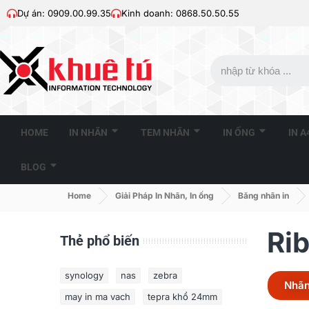
Dự án: 0909.00.99.35
Kinh doanh: 0868.50.50.55
HOME
IN NHÃN
TEM NHÃN
IN ỐNG
IN 
BLOG
Home
Giải Pháp In Nhãn, In ống
Băng nhãn in
Ri
Thẻ phổ biến
synology
nas
zebra
Nhãn
may in ma vach
tepra khổ 24mm