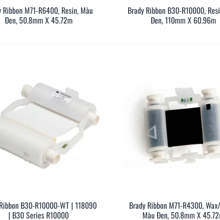
y Ribbon M71-R6400, Resin, Màu
Brady Ribbon B30-R10000, Res
Xem Nhanh
Xem Nh
Đen, 50.8mm X 45.72m
Đen, 110mm X 60.96m
M Pro – Máy in
Cách chọn ống co nhiệt HZSE
So 
y cho dân thi
cho máy in nhãn đúng chuẩn
và 
dấu một lần, tra
/07/2026
360
20/01/2026
3
i công trình
Đọc thêm
Đọc 
 Ribbon B30-R10000-WT | 118090
Brady Ribbon M71-R4300, Wax/
Xem Nhanh
Xem Nh
| B30 Series R10000
Màu Đen, 50.8mm X 45.7