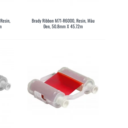
Resin,
Brady Ribbon M71-R6000, Resin, Màu
anh
Xem Nhanh
m
Đen, 50.8mm X 45.72m
ng dẫn lựa chọn nhãn in
Hướng Dẫn Sử Dụng Máy In
 hợp cho máy AIMO
Nhãn AIMO LT-110H
800
63
09/01/2026
201
08/01/2026
thêm
Đọc thêm