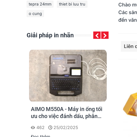
tepra 24mm
thiet bi luu tru
Chào mừ
Các sản
o cung
đến văn
Giải pháp in nhãn
Đọc th
Liên
y cho kỹ
AIMO M550A - Máy in ống tối
PT-E110, PT
 mạng: chọn
ưu cho việc đánh dấu, phân
E560BT: Giả
loại và nhận diện cáp điện,
cầm tay cô
462
25/02/2025
562
22
cáp mạng
Brother
Đọc thêm
Đọc thêm