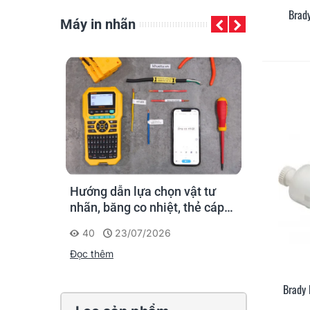
Brad
Máy in nhãn
áy in ống
Hướng dẫn lựa chọn vật tư
Supvan G15
ân thi
nhãn, băng co nhiệt, thẻ cáp
nhãn cầm ta
ngay tại
cho Supvan G15M Pro
công: đánh 
40
23/07/2026
213
20
cứu trọn đờ
Đọc thêm
Đọc thêm
Brady