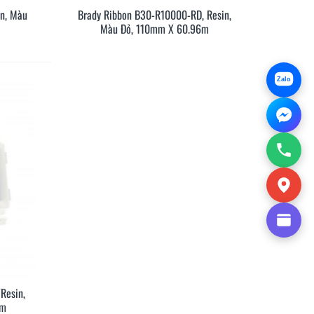
in, Màu
Brady Ribbon B30-R10000-RD, Resin,
anh
Xem Nhanh
Màu Đỏ, 110mm X 60.96m
Zalo
sánh Brother PT-E300VP
Máy in nhãn cầm tay Brothe
PT-E310BTVP
PT-E310BTVP dành cho kỹ s
điện, chuyên gia mạng và vi
22
15/01/2026
227
10/01/2026
thông
thêm
Đọc thêm
Resin,
anh
2m