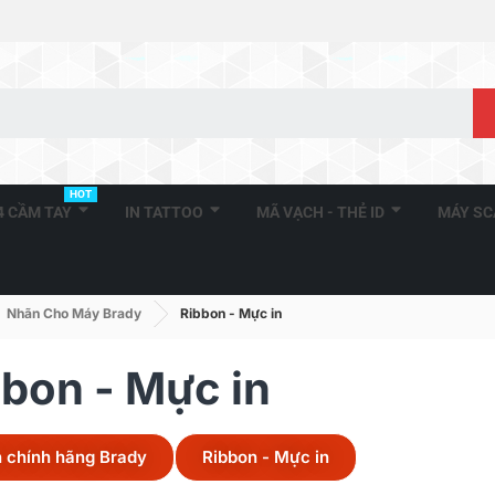
HOT
A4 CẦM TAY
IN TATTOO
MÃ VẠCH - THẺ ID
MÁY S
Nhãn Cho Máy Brady
Ribbon - Mực in
bbon - Mực in
 chính hãng Brady
Ribbon - Mực in