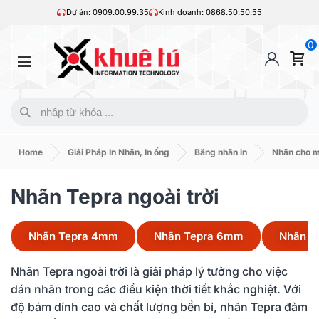
Dự án: 0909.00.99.35
Kinh doanh: 0868.50.50.55
0
Home
Giải Pháp In Nhãn, In ống
Băng nhãn in
Nhãn cho 
Nhãn Tepra ngoài trời
Nhãn Tepra 4mm
Nhãn Tepra 6mm
Nhãn T
Nhãn Tepra ngoài trời là giải pháp lý tưởng cho việc
dán nhãn trong các điều kiện thời tiết khắc nghiệt. Với
độ bám dính cao và chất lượng bền bỉ, nhãn Tepra đảm