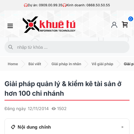
Dự án: 0909.00.99.35
Kinh doanh: 0868.50.50.55
0
Home
Bài viết
Giải pháp in nhãn
Về giải pháp
Giải 
Giải pháp quản lý & kiểm kê tài sản ở
hơn 100 chi nhánh
Đăng ngày
12/11/2014
1502
Nội dung chính
▾