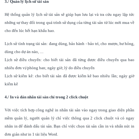
3./ Quản lý lịch sử tài sản
Hệ thống quản lý lịch sử tài sản sẽ giúp bạn lưu lại và tra cứu ngay lập tức
những sự thay đổi trong quá trình sử dụng của từng tài sản từ lúc mới mua về
cho đến lúc hết hạn khấu hao.
Lịch sử tình trạng tài sản: đang dùng, bảo hành - bảo trì, cho mượn, hư hỏng,
dùng cho dự án nào, ....
Lịch sử điều chuyển: cho biết tài sản đã từng được điều chuyển qua bao
nhiêu đơn vị/phòng ban; ngày giờ, lý do điều chuyển
Lịch sử kiểm kê: cho biết tài sản đã được kiểm kê bao nhiêu lần; ngày giờ
kiểm kê
4./ In và dán nhãn tài sản chỉ trong 2 click chuột
Với việc tích hợp công nghệ in nhãn tài sản vào ngay trong giao diện phần
mềm quản lý, người quản lý chỉ việc thông qua 2 click chuột và có ngay
nhãn in để đánh dấu tài sản. Bạn chỉ việc chọn tài sản cần in và nhấn nút in
đơn giản như in 1 tài liệu Word.