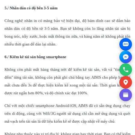
5./ Nhãn dán có độ bền 3-5 năm
Công nghệ nhãn in có màng bảo vệ hiện đại, độ bám dính cao sẽ đảm bảo
nhãn dán có độ bền từ 3-5 năm. Bạn sẽ không còn lo lắng nhãn tài sản bị
bong tróc, trầy xước, hoặc mất thông tin nữa, và hàng năm sẽ không phải tốn
nhiều thời gian để dán lại nhãn.
Zalo
6./ Kiểm kê tài sản bằng smartphone
Không còn phải mất hàng tháng trời để kiểm kê tài sản, vất vả "tìm-nhìn-
đếm" từng tài sản, không còn phải ghi chú bằng tay. AIMS cho phép bạn chỉ
mất chưa đến 3s để thực hiện kiểm kê xong một tài sản. Thời gian kiểm kê
được rút ngắn hơn 80%, và độ chính xác đạt 100%.
Chỉ với một chiếc smartphone Android/iOS, AIMS đã có sẵn ứng dụng chạy
trên di động, cùng với Wifi/3G người sử dụng chỉ cần mở ứng dụng và quét
mã vạch trên tài sản là dữ liệu kiểm kê sẽ được cập nhật về máy chủ.
Không phụ thuộc vào vị trí địa lý, không gian hay thời gian, Bạn có thể kiểm