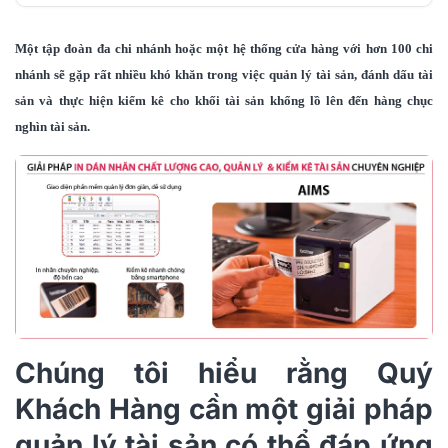
I/. Hệ thống quản lý tài sản
Một tập đoàn đa chi nhánh hoặc một hệ thống cửa hàng với hơn 100 chi
II./ Giải pháp kiểm kê tài sản
nhánh sẽ gặp rất nhiều khó khăn trong việc quản lý tài sản, đánh dấu tài
sản và thực hiện kiểm kê cho khối tài sản khổng lồ lên đến hàng chục
III./ Giải pháp dán nhãn tài sản
nghìn tài sản.
Các gói Giải pháp AIMS với các tính năng chuyên
nghiệp và sâu sát với điều kiện thực tế của doanh
nghiệp Việt Nam chắc chắn sẽ giúp Quý Khách Hàng
hài lòng.
KHUÊ TÚ luôn sẵn lòng phục vụ với những
chính sách cởi mở:
Chúng tôi hiểu rằng Quý
Khách Hàng cần một giải pháp
quản lý tài sản có thể đáp ứng