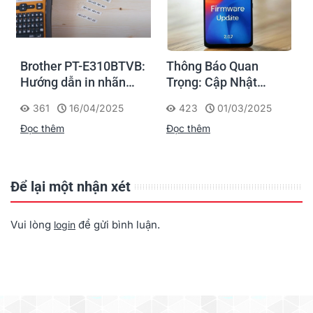
Brother PT-E310BTVB:
Thông Báo Quan
Hướng dẫn in nhãn
Trọng: Cập Nhật
Faceplate thi công
Firmware Máy In Di
361
16/04/2025
423
01/03/2025
Điện - Mạng dễ dàng
Động P832 Ngay Hôm
Đọc thêm
Đọc thêm
Nay
Để lại một nhận xét
Vui lòng
để gửi bình luận.
login