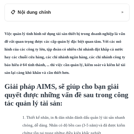
Nội dung chính
▾
Giải pháp AIMS, sẽ giúp cho bạn giải quyết được
những vấn đề sau trong công tác quản lý tài sản:
Việc quản lý tình hình sử dụng tài sản thiết bị trong doanh nghiệp là vấn
đề rất quan trọng được các cấp quản lý đặc biệt quan tâm. Với các mô
Nhãn in chất lượng cao, chống bong tróc, trầy xước
hình của các công ty lớn, tập đoàn có nhiều chi nhánh đặt khắp cả nước
và được thiết kế chuyên nghiệp.
hay các chuỗi cửa hàng, các chi nhánh ngân hàng, các chi nhánh công ty
QUẢN LÝ TÀI SẢN TRÊN CƠ SỞ DỮ LIỆU TẬP
bảo hiểu ở 64 tỉnh thành, ... thì việc cần quản lý, kiểm soát và kiểm kê tài
TRUNG, CÁC CHI NHÁNH CÓ THỂ TRUY XUẤT,
sản lại càng khó khăn và cần thiết hơn.
THÊM, CHỈNH SỬA DỄ DÀNG
Giải pháp AIMS, sẽ giúp cho bạn giải
Kiểm kê tài sản nhanh chóng, chính xác và thuận
quyết được những vấn đề sau trong công
tiện, tiết kiệm chi phí
tác quản lý tài sản:
CÁC GÓI GIẢI PHÁP
1. Thiết kế nhãn, in & dán nhãn đánh dấu quản lý tài sản nhanh
CHÍNH SÁCH BÁN HÀNG
chóng, dễ dàng. Nhãn có độ bền cao (3-5 năm) và đã được kiểm
chứng tồn tại trong những điều kiện khắc nghiệt.