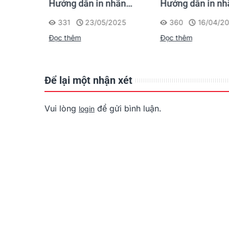
nhãn
Hướng dẫn in nhãn
Cập Nhật Firmw
công Điện
Faceplate thi công Điện
Máy In Di Động
/2025
360
16/04/2025
422
01/03/2
g
- Mạng dễ dàng
Ngay Hôm Nay
Đọc thêm
Đọc thêm
Để lại một nhận xét
Vui lòng
để gửi bình luận.
login