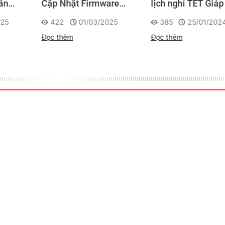
are
lịch nghỉ TẾT Giáp Thìn
nghỉ Tết Dương L
 P832
2024
2024
025
385
25/01/2024
525
24/12/20
Đọc thêm
Đọc thêm
Hướng Dẫn D
Phần Mềm Lab
08/03/2