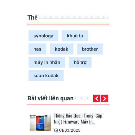
Thẻ
synology
khuê tú
nas
kodak
brother
máy in nhãn
hỗ trợ
scan kodak
Bài viết liên quan
60BTVB: Hướng
Thông Báo Quan Trọng: Cập
KHUÊ 
Nhật Firmware Máy In...
Dươn
01/03/2025
24