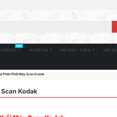
HOT
A4 CẦM TAY
IN TATTOO
MÃ VẠCH - THẺ ID
MÁY S
à Phân Phối Máy Scan Kodak
 Scan Kodak