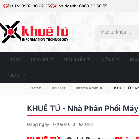
Dự án: 0909.00.99.35
Kinh doanh: 0868.50.50.55
HOME
IN NHÃN
TEM NHÃN
IN ỐNG
IN 
BLOG
Home
Bài viết
Bản tin Khuê Tú
KHUÊ TÚ - Nh
KHUÊ TÚ - Nhà Phân Phối Máy
Đăng ngày
07/09/2013
1124