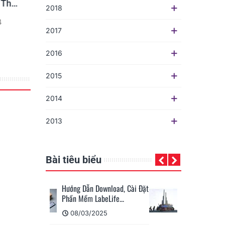
ịch
Máy Scan Kodak Chính
chính hãng của Go
2018
Hãng
tại Việt Nam
23
1607
24/11/2023
696
24/07/2023
2017
Đọc thêm
Đọc thêm
2016
2015
2014
2013
Bài tiêu biểu
ownload, Cài Đặt
KHUÊ TÚ Company Trip
eLife...
2024: Hành Trình Về Xứ
Nẫu...
025
02/07/2024