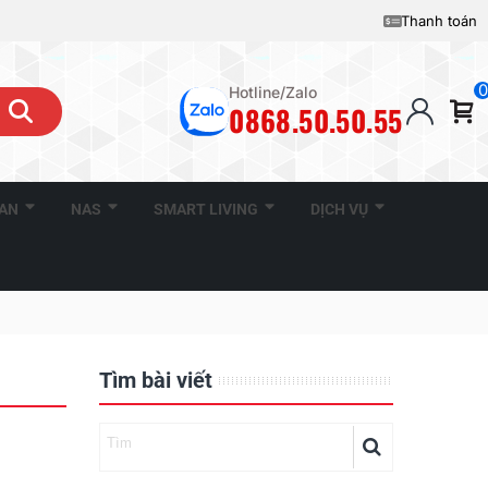
Thanh toán
0
Hotline/Zalo
0868.50.50.55
CAN
NAS
SMART LIVING
DỊCH VỤ
Tìm bài viết