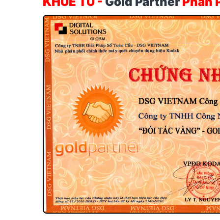
KHUÊ TÚ -
Gold Partner
Phân 