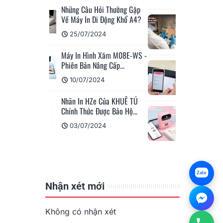
ỏi Thường Gặp
i Động Khổ A4?
Máy In Di Động M110/M200
Ứng Dụng Phù Hợp Cho...
024
15/04/2023
h Xăm M08E-WS -
ng Cấp...
Ứng Dụng Giải Pháp In Ấn Và
Dán Nhãn Cho Giao...
24
08/04/2023
 Của KHUÊ TÚ
ược Bảo Hộ...
Máy In Nhãn Di Động
M110/M200 Có Đáng Mua
024
Không?
05/04/2023
Zalo
Nhận xét mới
Không có nhận xét