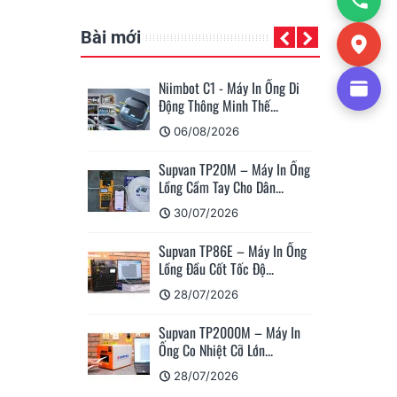
Bài mới
Niimbot C1 - Máy In Ống Di
Su
Động Thông Minh Thế...
Má
06/08/2026
Supvan TP20M – Máy In Ống
Cá
Lồng Cầm Tay Cho Dân...
Su
30/07/2026
Supvan TP86E – Máy In Ống
Hư
Lồng Đầu Cốt Tốc Độ...
Nh
28/07/2026
Supvan TP2000M – Máy In
Su
Ống Co Nhiệt Cỡ Lớn...
Nh
28/07/2026