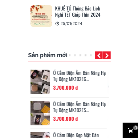
0BTVB: Hướng
KHUÊ TÚ Thông Báo Lịch
Tổng 
Nghỉ TẾT Giáp Thìn 2024
Scan
25/01/2024
24
Sản phẩm mới
 Âm Bàn Nâng Hạ
Băng Mực Trắng (White
Ốn
02EG...
Ribbon), 14.2mm X 70m...
Ø4
đ
450.000 đ
19
Má
 Âm Bàn Nâng Hạ
Băng Mực Đen (Black
Su
02ES...
Ribbon), 14.2mm X 80m
6
Dùng...
đ
450.000 đ
0
Nh
Kẹp Mặt Bàn