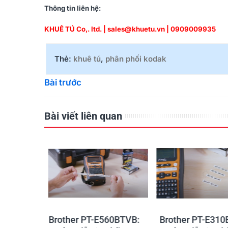
Thông tin liên hệ:
KHUÊ TÚ Co,. ltd. | sales@khuetu.vn | 0909009935
Thẻ:
khuê tú
,
phân phối kodak
Bài trước
Bài viết liên quan
60BTVB:
Brother PT-E310BTVB:
Thông Báo Quan