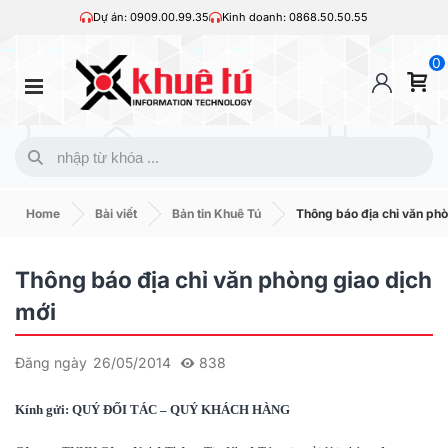
Dự án: 0909.00.99.35
Kinh doanh: 0868.50.50.55
0
Home
Bài viết
Bản tin Khuê Tú
Thông báo địa chỉ văn phò
Thông báo địa chỉ văn phòng giao dịch
mới
Đăng ngày
26/05/2014
838
Kính gửi: QUÝ ĐỐI TÁC – QUÝ KHÁCH HÀNG