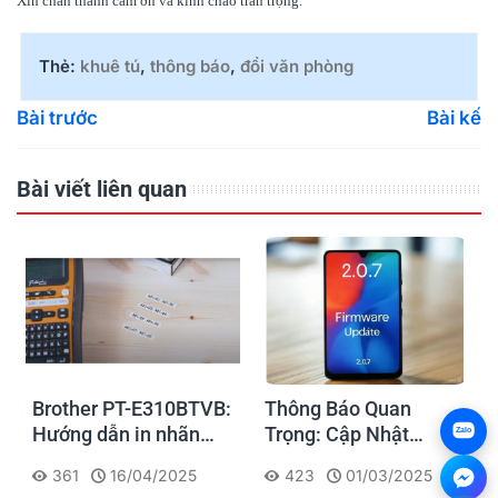
Xin chân thành cảm ơn và kính chào trân trọng.
Thẻ:
khuê tú
,
thông báo
,
đổi văn phòng
Bài trước
Bài kế
Bài viết liên quan
Brother PT-E310BTVB:
Thông Báo Quan
Hướng dẫn in nhãn
Trọng: Cập Nhật
Zalo
Faceplate thi công
Firmware Máy In Di
361
16/04/2025
423
01/03/2025
Điện - Mạng dễ dàng
Động P832 Ngay Hôm