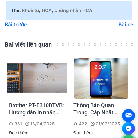
Thẻ:
khuê tú
,
HCA
,
chứng nhận HCA
Bài trước
Bài kế
Bài viết liên quan
Brother PT-E310BTVB:
Thông Báo Quan
Hướng dẫn in nhãn
Trọng: Cập Nhật
Zalo
Faceplate thi công
Firmware Máy In Di
361
16/04/2025
422
01/03/2025
Điện - Mạng dễ dàng
Động P832 Ngay Hôm
Đọc thêm
Đọc thêm
Nay