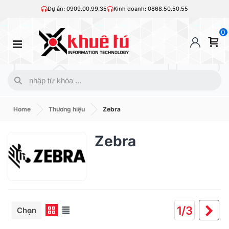
Dự án: 0909.00.99.35
Kinh doanh: 0868.50.50.55
0
Home
Thương hiệu
Zebra
Zebra
Ti
1/3
Chọn