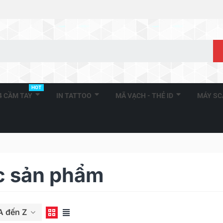
HOT
A4 CẦM TAY
IN TATTOO
MÃ VẠCH - THẺ ID
MÁY S
c sản phẩm
A đến Z