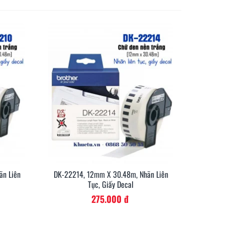
ãn Liên
DK-22214, 12mm X 30.48m, Nhãn Liên
anh
Xem Nhanh
Tục, Giấy Decal
275.000 đ