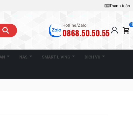
Thanh toán
0
Hotline/Zalo
0868.50.50.55
CAN
NAS
SMART LIVING
DỊCH VỤ