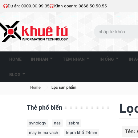
Dự án: 0909.00.99.35
Kinh doanh: 0868.50.50.55
HOME
IN NHÃN
TEM NHÃN
IN ỐNG
IN 
BLOG
Home
Lọc sản phẩm
Lọ
Thẻ phổ biến
synology
nas
zebra
Tên: 
may in ma vach
tepra khổ 24mm