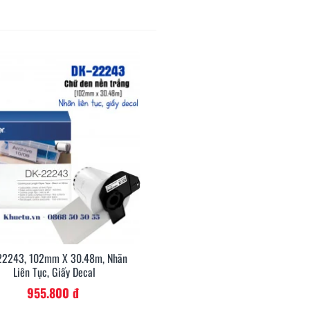
22243, 102mm X 30.48m, Nhãn
Xem Nhanh
Liên Tục, Giấy Decal
955.800 đ