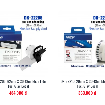
205, 62mm X 30.48m, Nhãn Liên
DK-22210, 29mm X 30.48m, Nh
Xem Nhanh
Xem Nh
Tục, Giấy Decal
Tục, Giấy Decal
484.000 đ
363.000 đ