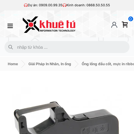
Dự án: 0909.00.99.35
Kinh doanh: 0868.50.50.55
0
Home
Giải Pháp In Nhãn, In ống
Ống lồng đầu cốt, mực in ribb