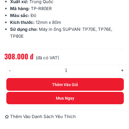
Xuất xứ:
Trung Quốc
Mã hàng:
TP-R80ER
Màu sắc:
Đỏ
Kích thước:
12mm x 80m
Sử dụng cho:
Máy in ống SUPVAN: TP70E, TP76E,
TP80E
308.000 đ
Đọc thêm
(đã có VAT)
-
+
Thêm Vào Giỏ
Mua Ngay
Thêm Vào Danh Sách Yêu Thích