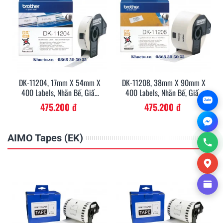
DK-11204, 17mm X 54mm X
DK-11208, 38mm X 90mm X
400 Labels, Nhãn Bế, Giấy
400 Labels, Nhãn Bế, Giấy
Decal
Decal
Zalo
475.200 đ
475.200 đ
AIMO Tapes (EK)