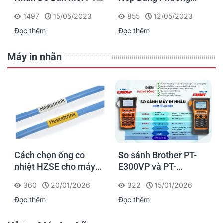
D460BT & PT-D610BT
Pháp KONMARI Của
1497
15/05/2023
855
12/05/2023
- Giải Pháp Một Chạm
Người Nhật
Đọc thêm
Đọc thêm
Cho Dân Văn Phòng
Máy in nhãn
Cách chọn ống co
So sánh Brother PT-
nhiệt HZSE cho máy in
E300VP và PT-
h
nhãn đúng chuẩn
E310BTVP
360
20/01/2026
322
15/01/2026
Đọc thêm
Đọc thêm