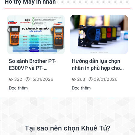
Hỗ trợ Máy in nhãn
So sánh Brother PT-
Hướng dẫn lựa chọn
n
E300VP và PT-
nhãn in phù hợp cho
E310BTVP
máy AIMO LM2800
322
15/01/2026
263
09/01/2026
Đọc thêm
Đọc thêm
Tại sao nên chọn Khuê Tú?