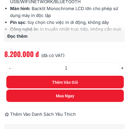
USB/WIFI/NETWORK/BLUETOOTH
Màn hình
:
Backlit Monochrome LCD lớn cho phép sử
dụng máy in độc lập
Pin sạc
: tùy chọn cho việc in di động, không dây
Công nghệ in:
in truyền nhiệt trực tiếp, không cần mực
Đọc thêm
Phần mềm thiết kế nhãn in chuyên nghiệp dùng cho
MAC & PC
Có chức năng in không cần cài driver/software
8.200.000 đ
(đã có VAT)
Độ phân giải in tối đa
: 300 X 600 dpi
Tốc độ in tối đa
: 110 nhãn/phút
-
+
Khổ nhãn in tối đa
: 62mm (chiều ngang)
Loại nhãn in hỗ trợ
: nhãn
EK
, nhãn
DK
(cuộn nhãn loại
Thêm Vào Giỏ
liên tục hoặc loại bế sẵn)
Cắt nhãn
: tự động
Mua Ngay
Thùng bao gồm
: Thân máy
QL
-820NWB X 1, Dây cáp
USB X 1, Dây nguồn X 1, Hướng dẫn sử dụng X 1, Cuộn
nhãn 29mm x 90mm x 100 nhãn X 1 cuộn, cuộn nhãn
Thêm Vào Danh Sách Yêu Thích
62mm x 4m X 1 cuộn
Bảo hành
: 12 tháng