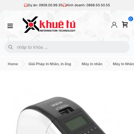
Dự án: 0909.00.99.35
Kinh doanh: 0868.50.50.55
0
Home
Giải Pháp In Nhãn, In ống
Máy in nhãn
Máy In Nhãn