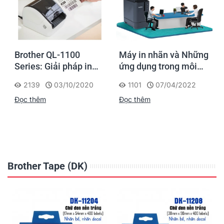
Brother QL-1100
Máy in nhãn và Những
Series: Giải pháp in
ứng dụng trong môi
nhãn vận chuyển, in
trường làm việc
2139
03/10/2020
1101
07/04/2022
mã vạch khổ lớn của
Đọc thêm
Đọc thêm
Brother
Brother Tape (DK)