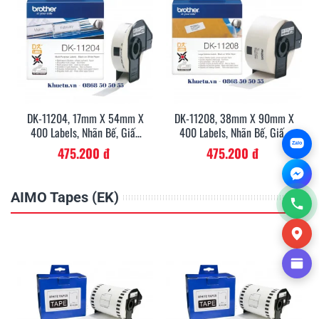
DK-11204, 17mm X 54mm X
DK-11208, 38mm X 90mm X
400 Labels, Nhãn Bế, Giấy
400 Labels, Nhãn Bế, Giấy
Decal
Decal
Zalo
475.200 đ
475.200 đ
AIMO Tapes (EK)