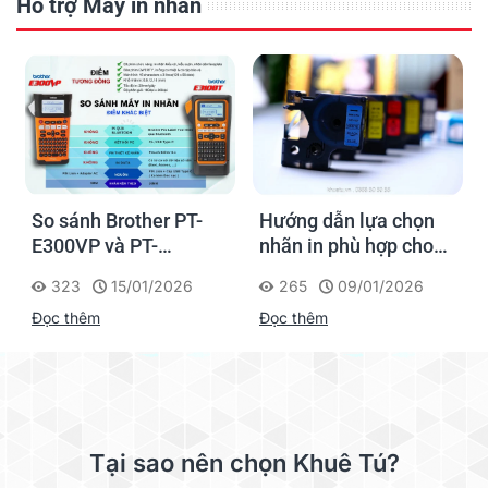
Hỗ trợ Máy in nhãn
So sánh Brother PT-
Hướng dẫn lựa chọn
n
E300VP và PT-
nhãn in phù hợp cho
E310BTVP
máy AIMO LM2800
323
15/01/2026
265
09/01/2026
Đọc thêm
Đọc thêm
Tại sao nên chọn Khuê Tú?