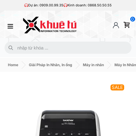
Dự án: 0909.00.99.35
Kinh doanh: 0868.50.50.55
0
Home
Giải Pháp In Nhãn, In ống
Máy in nhãn
Máy In Nhãn
SALE