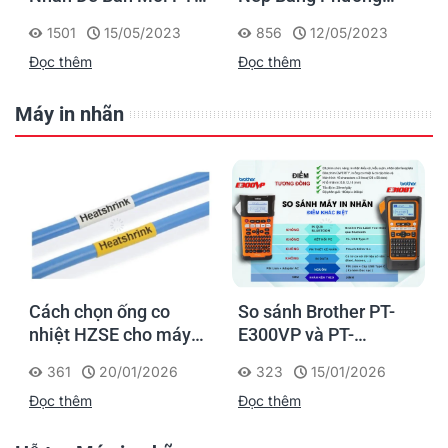
D460BT & PT-D610BT
Pháp KONMARI Của
1501
15/05/2023
856
12/05/2023
- Giải Pháp Một Chạm
Người Nhật
Đọc thêm
Đọc thêm
Cho Dân Văn Phòng
Máy in nhãn
Cách chọn ống co
So sánh Brother PT-
nhiệt HZSE cho máy in
E300VP và PT-
h
nhãn đúng chuẩn
E310BTVP
361
20/01/2026
323
15/01/2026
Đọc thêm
Đọc thêm