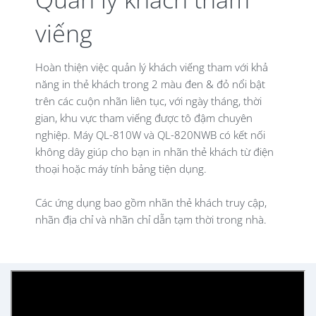
viếng
Hoàn thiện việc quản lý khách viếng tham với khả
năng in thẻ khách trong 2 màu đen & đỏ nổi bật
trên các cuộn nhãn liên tục, với ngày tháng, thời
gian, khu vực tham viếng được tô đậm chuyên
nghiệp. Máy QL-810W và QL-820NWB có kết nối
không dây giúp cho bạn in nhãn thẻ khách từ điện
thoại hoặc máy tính bảng tiện dụng.
Các ứng dụng bao gồm nhãn thẻ khách truy cập,
nhãn địa chỉ và nhãn chỉ dẫn tạm thời trong nhà.