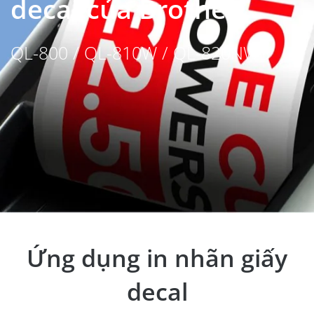
decal của Brother
QL-800 / QL-810W / QL-820NWB
Ứng dụng in nhãn giấy
decal