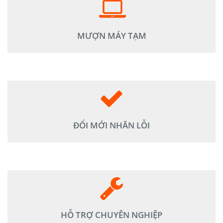
Máy bảo hành được xử lý trong vòng 02 ngày, Hỗ trợ máy
thay thế nếu việc bảo hành kéo dài hơn
MƯỢN MÁY TẠM
Khuê Tú hỗ trợ đổi băng nhãn lỗi được mới 100%.
ĐỔI MỚI NHÃN LỖI
Hỗ trợ khách hàng thiết kế nhãn mẫu chuyên nghiệp, xử lý
các sự cố trong quá trình sử dụng.
HỖ TRỢ CHUYÊN NGHIỆP