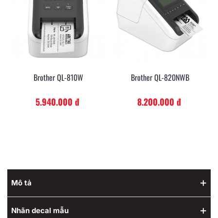
Brother QL-810W
Brother QL-820NWB
5.940.000 đ
8.200.000 đ
Mô tả
Nhãn decal mẫu