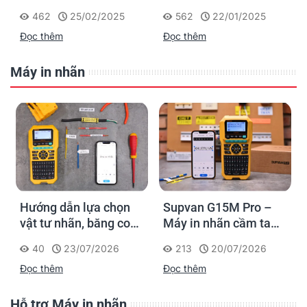
đánh dấu, phân loại và
in nhãn cầm tay công
462
25/02/2025
562
22/01/2025
nhận diện cáp điện,
nghiệp của Brother
Đọc thêm
Đọc thêm
cáp mạng
Máy in nhãn
Hướng dẫn lựa chọn
Supvan G15M Pro –
vật tư nhãn, băng co
Máy in nhãn cầm tay
nhiệt, thẻ cáp cho
cho dân thi công: đánh
40
23/07/2026
213
20/07/2026
Supvan G15M Pro
dấu một lần, tra cứu
Đọc thêm
Đọc thêm
trọn đời công trình
Hỗ trợ Máy in nhãn