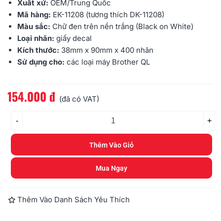
Xuất xứ:
OEM/Trung Quốc
Mã hàng:
EK-11208 (tương thích DK-11208)
Màu sắc:
Chữ đen trên nền trắng (Black on White)
Loại nhãn:
giấy decal
Kích thước:
38mm x 90mm x 400 nhãn
Sử dụng cho:
các loại máy Brother
QL
154.000 đ
Đọc thêm
(đã có VAT)
-
+
Thêm Vào Giỏ
Mua Ngay
Thêm Vào Danh Sách Yêu Thích