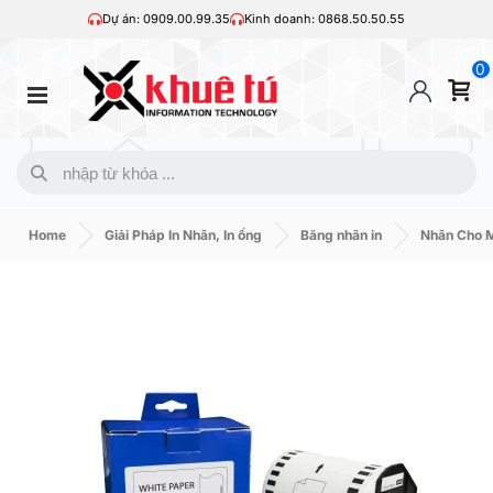
Dự án: 0909.00.99.35
Kinh doanh: 0868.50.50.55
0
Home
Giải Pháp In Nhãn, In ống
Băng nhãn in
Nhãn Cho M