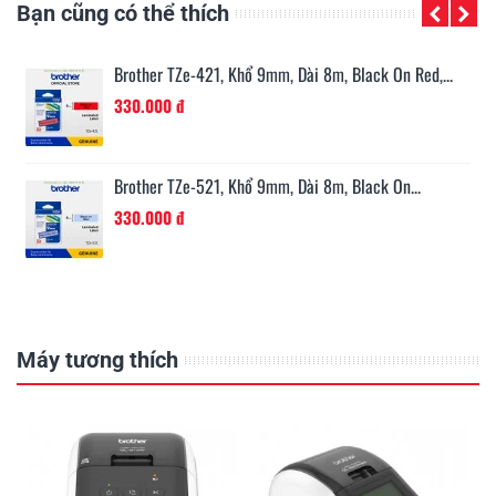
Bạn cũng có thể thích
n...
Brother TZe-421, Khổ 9mm, Dài 8m, Black On Red,...
330.000 đ
Brother TZe-521, Khổ 9mm, Dài 8m, Black On...
330.000 đ
Máy tương thích
E