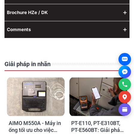
Brochure HZe / DK
Comments
Zalo
Giải pháp in nhãn
AIMO M550A - Máy in
PT-E110, PT-E310BT,
ống tối ưu cho việc
PT-E560BT: Giải pháp